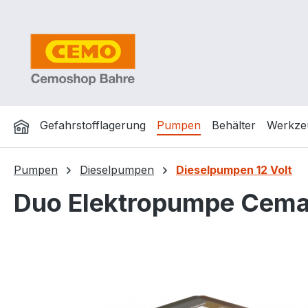
m Hauptinhalt springen
Zur Suche springen
Zur Hauptnavigation springen
Gefahrstofflagerung
Pumpen
Behälter
Werkze
Pumpen
Dieselpumpen
Dieselpumpen 12 Volt
Duo Elektropumpe Cemati
Bildergalerie überspringen