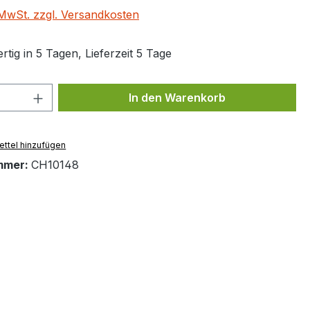
. MwSt. zzgl. Versandkosten
tig in 5 Tagen, Lieferzeit 5 Tage
 Anzahl: Gib den gewünschten Wert ein 
In den Warenkorb
ttel hinzufügen
mmer:
CH10148