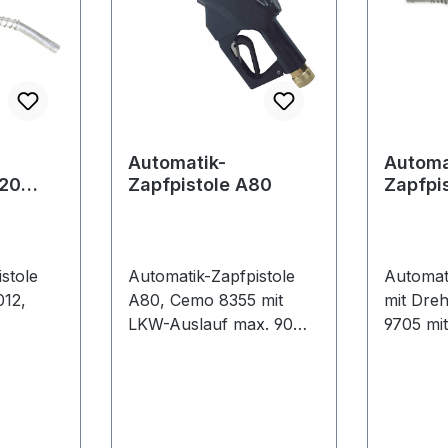
Automatik-
Automa
120
Zapfpistole A80
Zapfpis
Drehge
stole
Automatik-Zapfpistole
Automat
12,
A80, Cemo 8355 mit
mit Dre
LKW-Auslauf max. 90
9705 mi
t nach
l/min mit Schlauch-
Drehgel
W-
Drehgelenk, Anschluss
Schlauc
l/min
1" IG
chluss