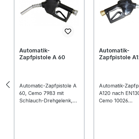
Automatik-
Automatik-
Zapfpistole A 60
Zapfpistole A
nach EN13012
Automatic-Zapfpistole A
Automatik-Zapfpi
60, Cemo 7983 mit
A120 nach EN130
Schlauch-Drehgelenk,
Cemo 10026
Anschluss 1"
baumustergeprüf
Innengewinde
EN13012 mit LK
Fördermenge max. 60
Auslauf max. 90 
l/min
mit Schlauch-
Drehgelenk, Ans