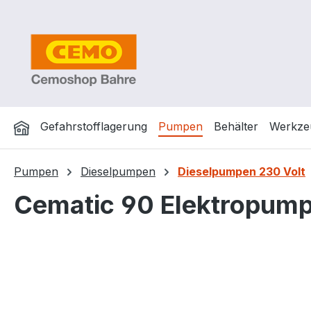
m Hauptinhalt springen
Zur Suche springen
Zur Hauptnavigation springen
Gefahrstofflagerung
Pumpen
Behälter
Werkze
Pumpen
Dieselpumpen
Dieselpumpen 230 Volt
Cematic 90 Elektropumpe
Bildergalerie überspringen