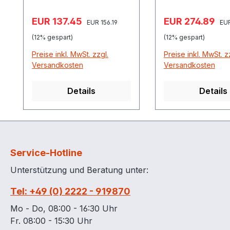
1" IG
Verkaufspreis:
Verkaufspreis:
EUR 137.45
EUR 274.89
Regulärer Preis:
Reg
EUR 156.19
EUR
(12% gespart)
(12% gespart)
Preise inkl. MwSt. zzgl.
Preise inkl. MwSt. z
Versandkosten
Versandkosten
Details
Details
Service-Hotline
Unterstützung und Beratung unter:
Tel: +49 (0) 2222 - 919870
Mo - Do, 08:00 - 16:30 Uhr
Fr. 08:00 - 15:30 Uhr