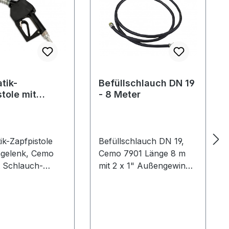
tik-
Befüllschlauch DN 19
tole mit
- 8 Meter
lenk
ik-Zapfpistole
Befüllschlauch DN 19,
hgelenk, Cemo
Cemo 7901 Länge 8 m
t Schlauch-
mit 2 x 1" Außengewinde
enk, mit
dieselbeständig
htülle DN19