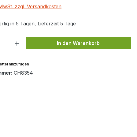
. MwSt. zzgl. Versandkosten
tig in 5 Tagen, Lieferzeit 5 Tage
 Anzahl: Gib den gewünschten Wert ein 
In den Warenkorb
ttel hinzufügen
mmer:
CH8354