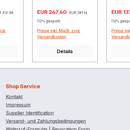
Verkaufspreis:
Verkauf
EUR 247.40
EUR 13
ulärer Preis:
Regulärer Preis:
 312.38
EUR 281.14
(12% gespart)
(12% gespa
zgl.
Preise inkl. MwSt. zzgl.
Preise ink
Versandkosten
Versandk
Details
Shop Service
Kontakt
Impressum
Supplier Identification
Versand- und Zahlungsbedingungen
Widerruf-Formular | Revocation Form