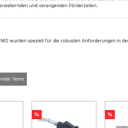
 erweiternden und verengenden Förderzellen.
MO wurden speziell für die robusten Anforderungen in der 
milar Items
Rabatt
Rabatt
%
%