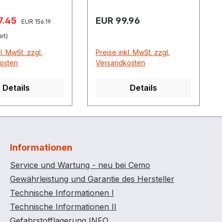
spreis:
Regulärer Preis:
7.45
EUR 99.96
Regulärer Preis:
EUR 156.19
rt)
l. MwSt. zzgl.
Preise inkl. MwSt. zzgl.
osten
Versandkosten
Details
Details
Informationen
Service und Wartung - neu bei Cemo
Gewährleistung und Garantie des Hersteller
Technische Informationen I
Technische Informationen II
Gefahrstofflagerung INFO