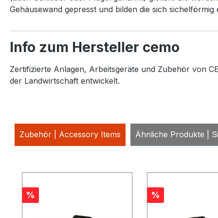
Gehäusewand gepresst und bilden die sich sichelförmig
Info zum Hersteller cemo
Zertifizierte Anlagen, Arbeitsgeräte und Zubehör von CE
der Landwirtschaft entwickelt.
Zubehör | Accessory Items
Ähnliche Produkte | Si
Produktgalerie überspringen
Rabatt
Rabatt
%
%