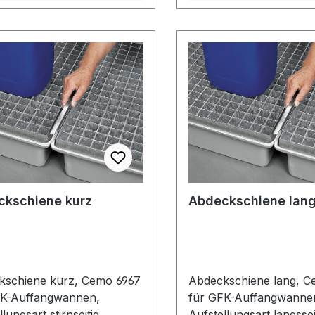
ckschiene kurz
Abdeckschiene lan
kschiene kurz, Cemo 6967
Abdeckschiene lang, C
FK-Auffangwannen,
für GFK-Auffangwanne
lungsart stirnseitig
Aufstellungsart längssei