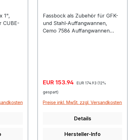
 1",
Fassbock als Zubehör für GFK-
und Stahl-Auffangwannen,
Cemo 7586 Auffangwannen
gehören nicht zum
Lieferumfang. Fassböcke sind
kombinierbar mit: GFK-
Auffangwannen PE-
Auffangwannen Auffangwannen
aus Stahl Fahrbaren
Verkaufspreis:
EUR 153.94
Regulärer Preis:
Auffangwannen Flächenschutz-
EUR 174.93
(12%
Bodenelementen Fassregal Typ
gespart)
120 Schadstoff-Sammelstation
rsandkosten
Preise inkl. MwSt. zzgl. Versandkosten
Gefahrstoff-Stationen
Details
o
Hersteller-Info