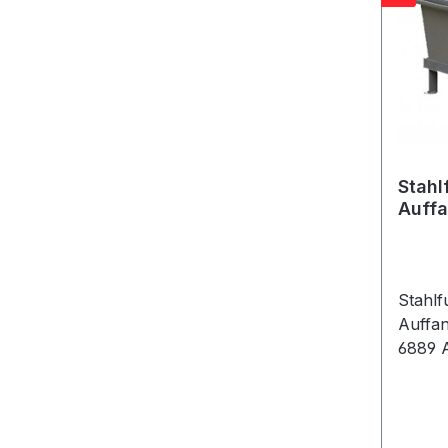
Stahl
Auff
Stahlf
Auffa
6889 Außenmaße 128 x 85 x 11
cm ma
nur f
220/2 