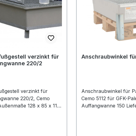
fußgestell verzinkt für
Anschraubwinkel für
angwanne 220/2
ußgestell verzinkt für
Anschraubwinkel für Pa
ngwanne 220/2, Cemo
Cemo 5112 für GFK-Paletten-
Auffangwanne 150 Lief
x. Unterfahrhöhe 96 mm
2 Stück mit Schrauben
ür GFK-Auffangwanne
verschafft Freiraum