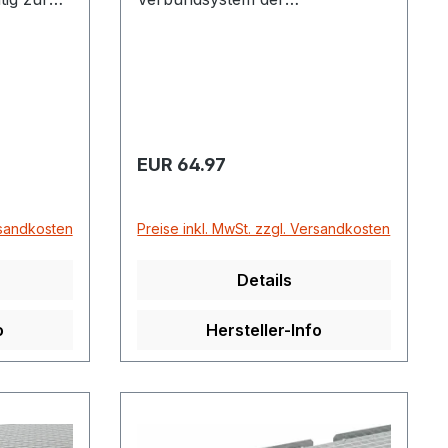
e und
Auffangwannen mit Stahlgitter-
r
Rost für GFK-Auffangwanne
220/2 und 220/4 von Cemo
 1 Stück
0/4 – 1
Regulärer Preis:
EUR 64.97
rsandkosten
Preise inkl. MwSt. zzgl. Versandkosten
Details
o
Hersteller-Info