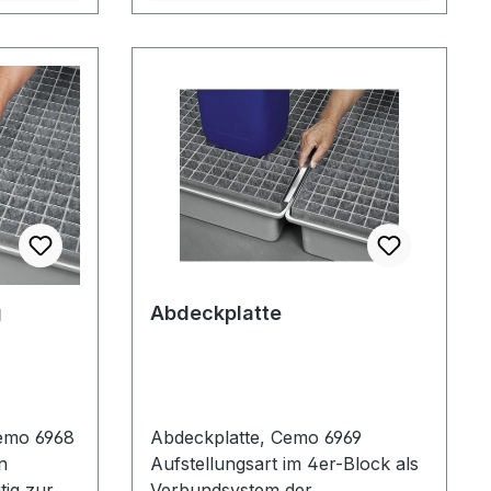
g
Abdeckplatte
emo 6968
Abdeckplatte, Cemo 6969
n
Aufstellungsart im 4er-Block als
tig zur
Verbundsystem der