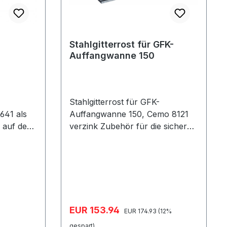
Stahlgitterrost für GFK-
Auffangwanne 150
Stahlgitterrost für GFK-
1 als
Auffangwanne 150, Cemo 8121
 auf der
verzink Zubehör für die sichere
2 x 80 x
Lagerung und Rutschfestigkeit
rebene
der Gegenstände auf der
cht: 6 kg
Auffangwanne Außenmaße 118 x
78 x 3 cm
Verkaufspreis:
EUR 153.94
Regulärer Preis:
EUR 174.93
(12%
gespart)