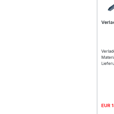
Verla
Verla
Materi
Liefer
Schien
Verkau
EUR 