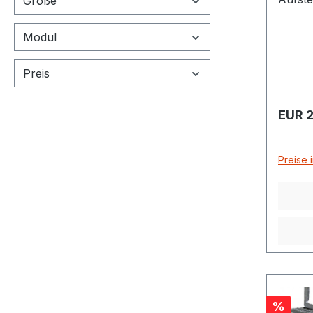
Größe
erford
Auffa
Modul
Auffa
Stück
Preis
– 1 St
Regulä
EUR 2
Preise 
Rabatt
%