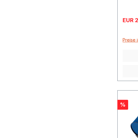
Verkau
EUR 2
Preise 
Rabatt
%