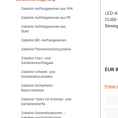
Zubehör Auffangwannen aus GFK
LED-A
Zubehör Auffangwannen aus PE
CUBE-T
Beweg
Zubehör Auffangwannen aus
Stahl
ist di
Armat
Zubehör IBC-Auffangwannen
ausges
Zubehör Flächenschutzsysteme
Monta
Tanka
Zubehör Fass- und
Gefahrenstoffregale
Regulä
EUR 8
Zubehör Umwelt- und
Sicherheitsschränke
Zubehör Sicherheits-
Preise 
Raumcontainer
Zubehör Tanks für Schmier- und
Gefahrenstoffe
Zubehör Sammelstationen, -
behälter und Einfülltrichter