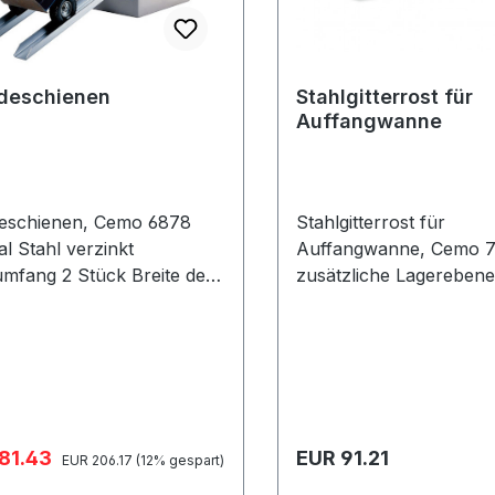
deschienen
Stahlgitterrost für
Auffangwanne
deschienen, Cemo 6878
Stahlgitterrost für
al Stahl verzinkt
Auffangwanne, Cemo 764
umfang 2 Stück Breite der
zusätzliche Lagerebene
e innen 15 cm
Auffangwanne Maße: 4
3 cm Höhenmaße Lage
vom Boden: 24 cm Gewi
fspreis:
Regulärer Preis:
181.43
EUR 91.21
Regulärer Preis:
EUR 206.17
(12% gespart)