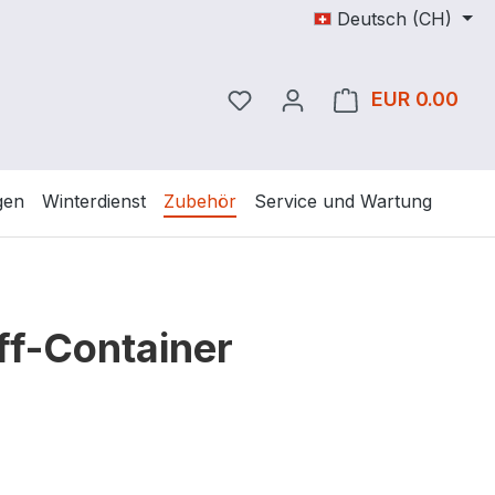
Deutsch (CH)
Du hast 0 Produkte auf dem
EUR 0.00
Ware
gen
Winterdienst
Zubehör
Service und Wartung
ff-Container