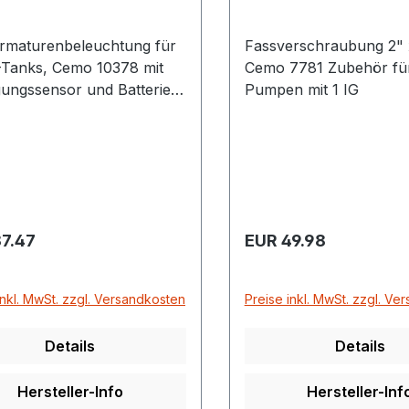
rmaturenbeleuchtung für
Fassverschraubung 2" x
anks, Cemo 10378 mit
Cemo 7781 Zubehör für CUBE-
ungssensor und Batterie
Pumpen mit 1 IG
ese LED-
urenbeleuchtung
tattet als Zubehör für die
ge im Klappdeckel der
nlage CUBE
rer Preis:
Regulärer Preis:
7.47
EUR 49.98
inkl. MwSt. zzgl. Versandkosten
Preise inkl. MwSt. zzgl. Ve
Details
Details
Hersteller-Info
Hersteller-Inf