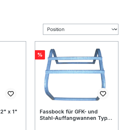
Rabatt
%
2" x 1"
Fassbock für GFK- und
Stahl-Auffangwannen Typ
FB1