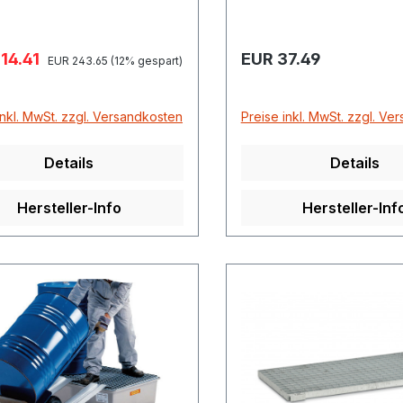
fspreis:
Regulärer Preis:
14.41
EUR 37.49
Regulärer Preis:
EUR 243.65
(12% gespart)
inkl. MwSt. zzgl. Versandkosten
Preise inkl. MwSt. zzgl. Ve
Details
Details
Hersteller-Info
Hersteller-Inf