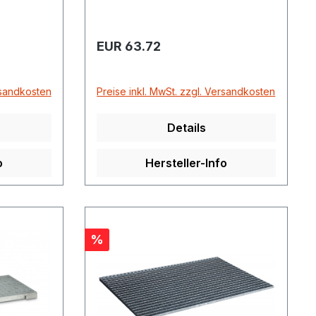
Regulärer Preis:
EUR 63.72
rsandkosten
Preise inkl. MwSt. zzgl. Versandkosten
Details
o
Hersteller-Info
Rabatt
%