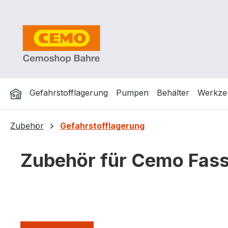
m Hauptinhalt springen
Zur Suche springen
Zur Hauptnavigation springen
Gefahrstofflagerung
Pumpen
Behälter
Werkze
Zubehör
Gefahrstofflagerung
Zubehör für Cemo Fassr