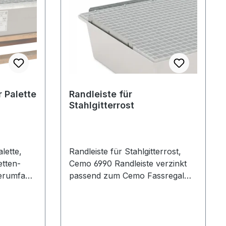
 Palette
Randleiste für
Stahlgitterrost
lette,
Randleiste für Stahlgitterrost,
Cemo 6990 Randleiste verzinkt
erumfang
passend zum Cemo Fassregal
zur Lagergutsicherung 4-teilig,
durch seitliches Einstecken in
den Stahlgitterrost