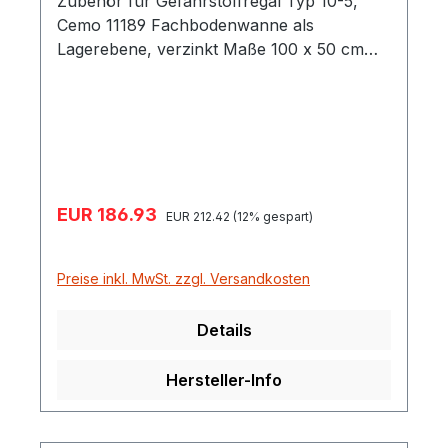
Zubehör für Gefahrstoffregal Typ 10-5,
Cemo 11189 Fachbodenwanne als
Lagerebene, verzinkt Maße 100 x 50 cm
Auffangvolumen 25 Liter Gewicht 17 kg
Verkaufspreis:
EUR 186.93
Regulärer Preis:
EUR 212.42
(12% gespart)
Preise inkl. MwSt. zzgl. Versandkosten
Details
Hersteller-Info