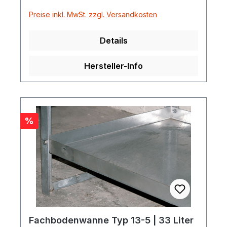
Preise inkl. MwSt. zzgl. Versandkosten
Details
Hersteller-Info
Rabatt
%
Fachbodenwanne Typ 13-5 | 33 Liter