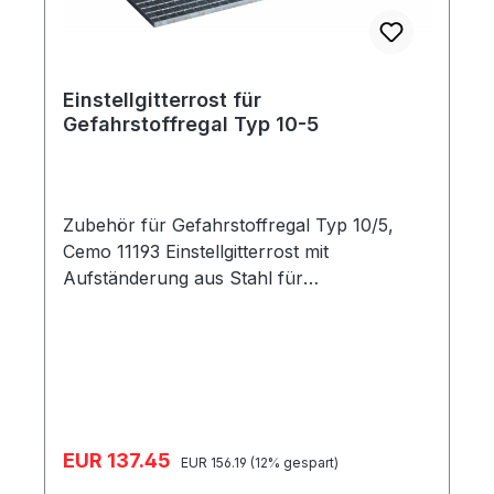
Einstellgitterrost für
Gefahrstoffregal Typ 10-5
Zubehör für Gefahrstoffregal Typ 10/5,
Cemo 11193 Einstellgitterrost mit
Aufständerung aus Stahl für
Fachbodenwanne, kein Verlust des
Auffangvolumens Maße 100 x 50 cm
Gewicht 10 kg
Verkaufspreis:
EUR 137.45
Regulärer Preis:
EUR 156.19
(12% gespart)