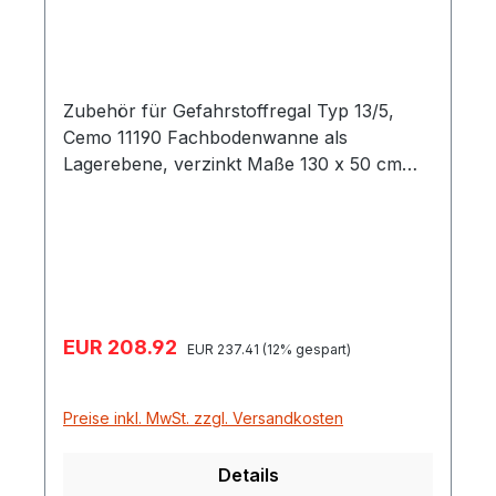
Zubehör für Gefahrstoffregal Typ 13/5,
Cemo 11190 Fachbodenwanne als
Lagerebene, verzinkt Maße 130 x 50 cm
Auffangvolumen 33 Liter Gewicht 22 kg
Verkaufspreis:
EUR 208.92
Regulärer Preis:
EUR 237.41
(12% gespart)
Preise inkl. MwSt. zzgl. Versandkosten
Details