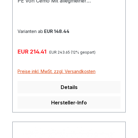
PE von Cemo Mit allegmeiner
bauaufsichtlicher Zulassung-Nr. Z-40.22-
388 Kleingebinde- und Laborwannen aus
Polyethylen Mit oder ohne Stahlgitterrost
benutzbar Passend für Umweltschrank
Varianten ab
EUR 148.44
13/20 und Fassregale 360, 540 und
Gefahrstoffregale
Verkaufspreis:
EUR 214.41
Regulärer Preis:
EUR 243.65
(12% gespart)
Preise inkl. MwSt. zzgl. Versandkosten
Details
Hersteller-Info