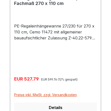
Fachmaß 270 x 110 cm
PE-Regaleinhängewanne 27/230 für 270 x
110 cm, Cemo 11472 mit allgemeiner
bauaufsichtlicher Zulassung Z-40.22-579
für bestehende Regalsysteme zur
Nachrüstung zum Gefahrstoff-
Palettenregal, Fachmaß 270 x 110 cm
hergestellt aus hochwertigem Polyethylen
(PE) hohe chemische Beständigkeit die PE-
Regaleingängewannen liegen auf den
Verkaufspreis:
EUR 527.79
Regulärer Preis:
Regaltraversen auf und werden dort sicher
EUR 599.76
(12% gespart)
gehalten optimal geeignet für Europaletten
(120 x 80 cm) beladene Paletten können
Preise inkl. MwSt. zzgl. Versandkosten
direkt auf die Wanne gesetzt werden ein
Stahlgitterrost oder PE-Rost ist nicht
Details
erforderlich, kann optional verwendet