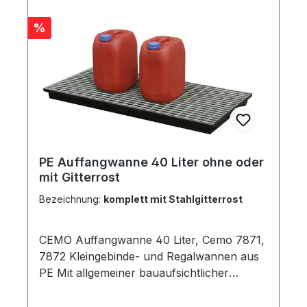
Rabatt
%
PE Auffangwanne 40 Liter ohne oder
mit Gitterrost
Bezeichnung:
komplett mit Stahlgitterrost
CEMO Auffangwanne 40 Liter, Cemo 7871,
7872 Kleingebinde- und Regalwannen aus
PE Mit allgemeiner bauaufsichtlicher
Zulassung-Nr. Z-40.22-388 Kleingebinde-
und Laborwannen aus Polyethylen Mit