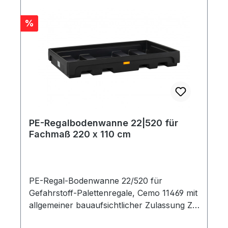
Rabatt
%
PE-Regalbodenwanne 22|520 für
Fachmaß 220 x 110 cm
PE-Regal-Bodenwanne 22/520 für
Gefahrstoff-Palettenregale, Cemo 11469 mit
allgemeiner bauaufsichtlicher Zulassung Z-
40.22-579 für bestehende Regalsysteme