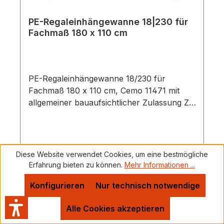
PE-Regaleinhängewanne 18|230 für
Fachmaß 180 x 110 cm
PE-Regaleinhängewanne 18/230 für
Fachmaß 180 x 110 cm, Cemo 11471 mit
allgemeiner bauaufsichtlicher Zulassung Z-
40.22-579 für bestehende Regalsysteme
zur Nachrüstung zum Gefahrstoff-
Palettenregal, Fachmaß 180 x 110 cm
hergestellt aus hochwertigem Polyethylen
Diese Website verwendet Cookies, um eine bestmögliche
(PE) hohe chemische Beständigkeit die PE-
Erfahrung bieten zu können.
Mehr Informationen ...
Regaleingängewannen liegen auf den
Verkaufspreis:
EUR 456.32
Konfigurieren
Nur technisch notwendige
Regulärer Preis:
Regaltraversen auf und werden dort sicher
EUR 518.54
(12% gespart)
gehalten optimal geeignet für Europaletten
Alle Cookies akzeptieren
(120 x 80 cm) beladene Paletten können
Preise inkl. MwSt. zzgl. Versandkosten
direkt auf die Wanne gesetzt werden ein