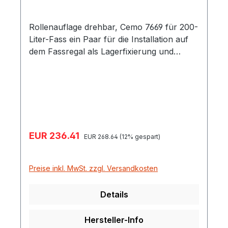
Rollenauflage drehbar, Cemo 7669 für 200-
Liter-Fass ein Paar für die Installation auf
dem Fassregal als Lagerfixierung und
Bewegungserleichterung bei schweren,
vollen Fässern Höhenmaß der Lagerebene
vom Boden 66 cm
Verkaufspreis:
EUR 236.41
Regulärer Preis:
EUR 268.64
(12% gespart)
Preise inkl. MwSt. zzgl. Versandkosten
Details
Hersteller-Info