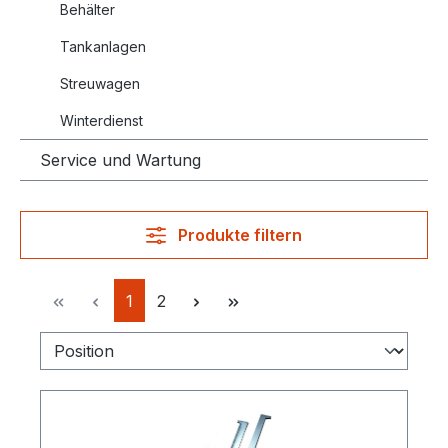
Behälter
Tankanlagen
Streuwagen
Winterdienst
Service und Wartung
Produkte filtern
Seite
Seite
1
2