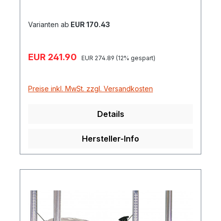
oder ohne Stahlgitterrost benutzbar
Passend für Umweltschrank 13/20 und
Varianten ab
EUR 170.43
Fassregale 360, 540 und Gefahrstoffregale
Verkaufspreis:
EUR 241.90
Regulärer Preis:
EUR 274.89
(12% gespart)
Preise inkl. MwSt. zzgl. Versandkosten
Details
Hersteller-Info