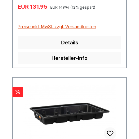
Verkaufspreis:
EUR 131.95
Regulärer Preis:
EUR 149.94
(12% gespart)
Preise inkl. MwSt. zzgl. Versandkosten
Details
Hersteller-Info
Rabatt
%