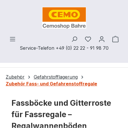
Zum Hauptinhalt springen
Du hast 0 Produ
Ware
Service-Telefon +49 (0) 22 22 - 91 98 70
Zubehör
Gefahrstofflagerung
Zubehör Fass- und Gefahrenstoffregale
Fassböcke und Gitterroste
für Fassregale –
Regalwannenböden