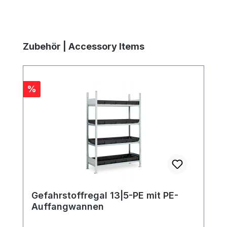
Produktgalerie überspringen
Zubehör | Accessory Items
Rabatt
%
Gefahrstoffregal 13|5-PE mit PE-
Auffangwannen