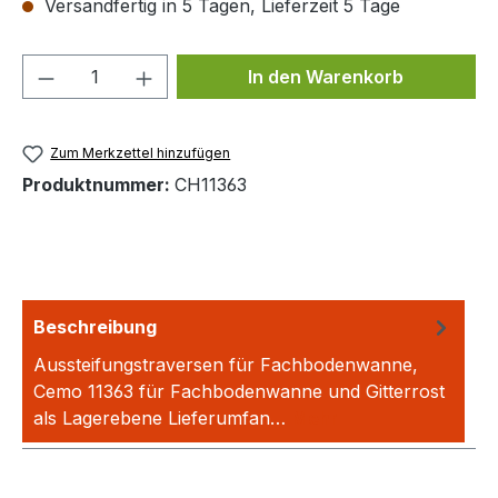
Versandfertig in 5 Tagen, Lieferzeit 5 Tage
Produkt Anzahl: Gib den gewünschten We
In den Warenkorb
Zum Merkzettel hinzufügen
Produktnummer:
CH11363
Beschreibung
Aussteifungstraversen für Fachbodenwanne,
Cemo 11363 für Fachbodenwanne und Gitterrost
als Lagerebene Lieferumfan…
Mehr