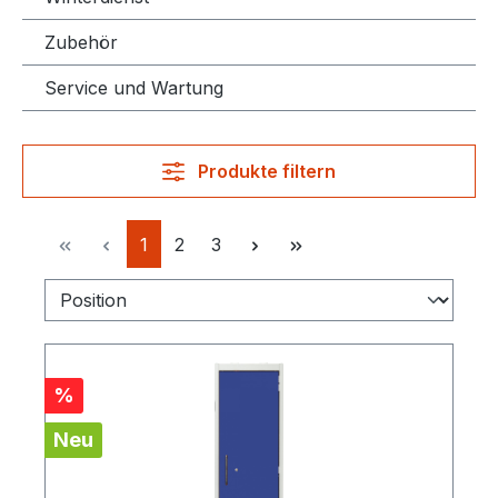
Zubehör
Service und Wartung
Produkte filtern
Seite
Seite
Seite
1
2
3
Rabatt
%
Neu