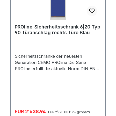
PROline-Sicherheitsschrank 6|20 Typ
90 Türanschlag rechts Türe Blau
Sicherheitsschränke der neuesten
Generation CEMO PROline Die Serie
PROline erfüllt die aktuelle Norm DIN EN
14470-1. Sie ist damit noch praxistauglicher
und sicherer. Beim Brand-kammertest im
akkreditierten Prüfinstitut hat dieser
Sicherheitsschrank mit über 107 Minuten
am Markt die wahrscheinlich höchste
Feuerwiderstandsfähigkeit erreicht. Um den
Verkaufspreis:
EUR 2’638.94
Regulärer Preis:
Anforderungen an einen Profi-Schrank
EUR 2’998.80
(12% gespart)