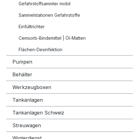
Gefahrstoffsammler mobil
Informationen zu Sicherheitsschränken als
DOWNLOAD
Sammelstationen Gefahrstoffe
Einfülltrichter
Informationen zur Lagerung und das Laden von
Cemsorb-Bindemittel | Öl-Matten
Lithium-Batterien als
DOWNLOAD
Flächen-Desinfektion
Pumpen
Behälter
Werkzeugboxen
Tankanlagen
Tankanlagen Schweiz
Streuwagen
Winterdienst