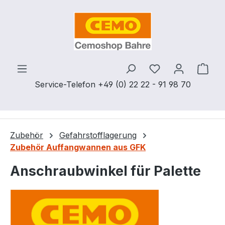
Zum Hauptinhalt springen
Du hast 0 Produ
Ware
Service-Telefon +49 (0) 22 22 - 91 98 70
Zubehör
Gefahrstofflagerung
Zubehör Auffangwannen aus GFK
Anschraubwinkel für Palette