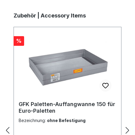
Produktgalerie überspringen
Zubehör | Accessory Items
Rabatt
%
GFK Paletten-Auffangwanne 150 für
Euro-Paletten
Bezeichnung:
ohne Befestigung