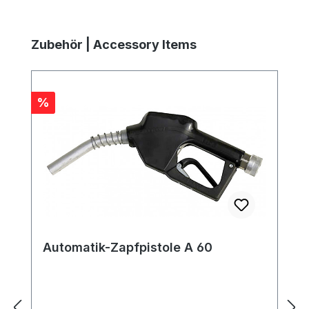
Produktgalerie überspringen
Zubehör | Accessory Items
Rabatt
%
Automatik-Zapfpistole A 60