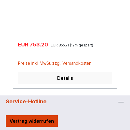
wird inklusive Kabel 4 m mit Polzagen und
Schalter geliefert. Anschluss 1"
Innengewinde, Gewicht 1,5 kg.
Verkaufspreis:
EUR 753.20
Regulärer Preis:
EUR 855.91
(12% gespart)
Preise inkl. MwSt. zzgl. Versandkosten
Details
Service-Hotline
Vertrag widerrufen