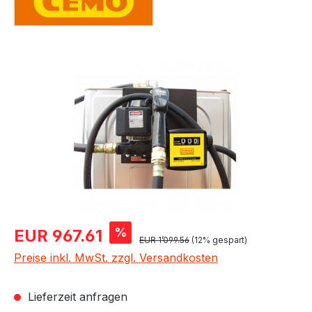
Bildergalerie überspringen
Verkaufspreis:
%
EUR 967.61
Regulärer Preis:
EUR 1’099.56
(12% gespart)
Preise inkl. MwSt. zzgl. Versandkosten
Lieferzeit anfragen