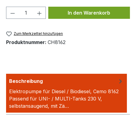
Produkt Anzahl: Gib den gewünschten We
In den Warenkorb
Zum Merkzettel hinzufügen
Produktnummer:
CH8162
Beschreibung
Elektropumpe für Diesel / Biodiesel, Cemo 8162
Passend für UNI- / MULTI-Tanks 230 V,
selbstansaugend, mit Zä…
Mehr