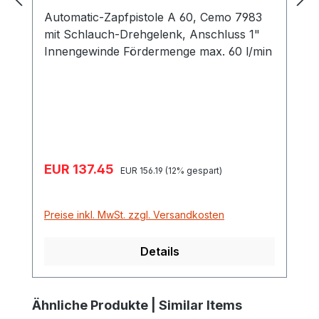
Automatic-Zapfpistole A 60, Cemo 7983
mit Schlauch-Drehgelenk, Anschluss 1"
Innengewinde Fördermenge max. 60 l/min
Verkaufspreis:
EUR 137.45
Regulärer Preis:
EUR 156.19
(12% gespart)
Preise inkl. MwSt. zzgl. Versandkosten
Details
Produktgalerie überspringen
Ähnliche Produkte | Similar Items