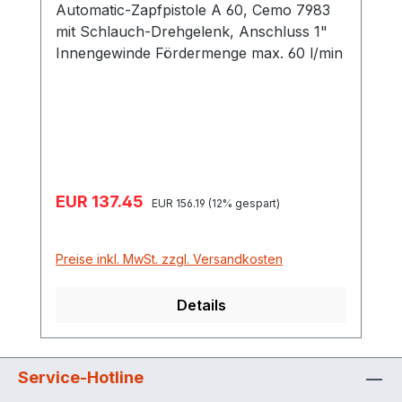
Automatic-Zapfpistole A 60, Cemo 7983
mit Schlauch-Drehgelenk, Anschluss 1"
Innengewinde Fördermenge max. 60 l/min
Verkaufspreis:
EUR 137.45
Regulärer Preis:
EUR 156.19
(12% gespart)
Preise inkl. MwSt. zzgl. Versandkosten
Details
Service-Hotline