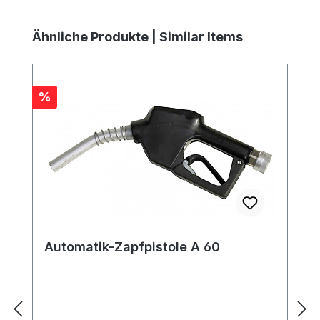
Produktgalerie überspringen
Ähnliche Produkte | Similar Items
Rabatt
%
Automatik-Zapfpistole A 60