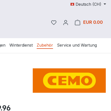
Deutsch (CH)
Du hast 0 Produkte auf dem
EUR 0.00
Ware
gen
Winterdienst
Zubehör
Service und Wartung
eis:
.96