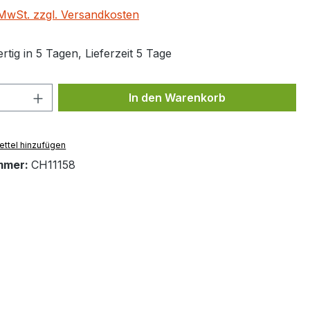
. MwSt. zzgl. Versandkosten
tig in 5 Tagen, Lieferzeit 5 Tage
 Anzahl: Gib den gewünschten Wert ein 
In den Warenkorb
ttel hinzufügen
mmer:
CH11158