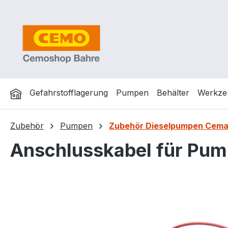
m Hauptinhalt springen
Zur Suche springen
Zur Hauptnavigation springen
Gefahrstofflagerung
Pumpen
Behälter
Werkze
Zubehör
Pumpen
Zubehör Dieselpumpen Cema
Anschlusskabel für Pu
Bildergalerie überspringen