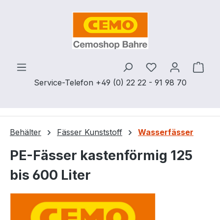
Zum Hauptinhalt springen
Du hast 0 Produ
Ware
Service-Telefon +49 (0) 22 22 - 91 98 70
Behälter
Fässer Kunststoff
Wasserfässer
PE-Fässer kastenförmig 125
bis 600 Liter