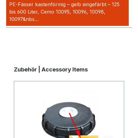
PE-Fässer kastenförmig – gelb eingefärbt – 125
bis 600 Liter, Cemo 10095, 10096, 10098,
10097&nbs…
Mehr
Produktgalerie überspringen
Zubehör | Accessory Items