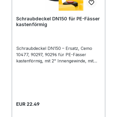
Schraubdeckel DN150 für PE-Fässer
kastenförmig
Schraubdeckel DN150 – Ersatz, Cemo
10477, 90297, 90296 für PE-Fässer
kastenförmig, mit 2" Innengewinde, mit
Dichtung aus TPE, komplett mit Ventil und
Kappe rot DN 150 für IBC
Regulärer Preis:
EUR 22.49