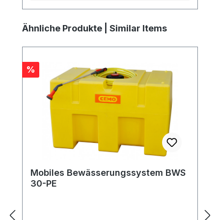
Produktgalerie überspringen
Ähnliche Produkte | Similar Items
Rabatt
%
Mobiles Bewässerungssystem BWS
30-PE