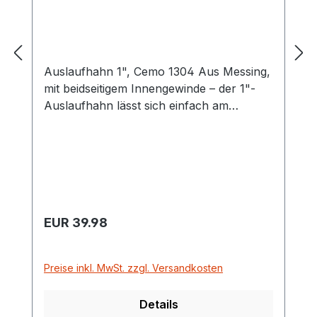
Auslaufhahn 1", Cemo 1304 Aus Messing,
mit beidseitigem Innengewinde – der 1"-
Auslaufhahn lässt sich einfach am
Kunststoffbehälter mit Einschraubgewinde
für das Entleeren anbringen.
Regulärer Preis:
EUR 39.98
Preise inkl. MwSt. zzgl. Versandkosten
Details