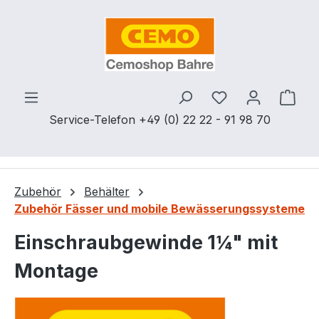
Zum Hauptinhalt springen
Du hast 0 Produ
Ware
Service-Telefon +49 (0) 22 22 - 91 98 70
Zubehör
Behälter
Zubehör Fässer und mobile Bewässerungssysteme
Einschraubgewinde 1¼" mit
Montage