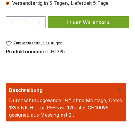
Versandfertig in 5 Tagen, Lieferzeit 5 Tage
Produkt Anzahl: Gib den gewünschten We
In den Warenkorb
Zum Merkzettel hinzufügen
Produktnummer:
CH1395
Beschreibung
Durchschraubgewinde 1¼" ohne Montage, Cemo
1395 NICHT für PE-Fass 125 Liter CH10095
geeignet. aus Messing mit 2…
Mehr