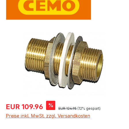
Bildergalerie überspringen
Verkaufspreis:
%
EUR 109.96
Regulärer Preis:
EUR 124.95
(12% gespart)
Preise inkl. MwSt. zzgl. Versandkosten