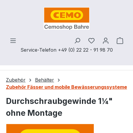
Zum Hauptinhalt springen
Du hast 0 Produ
Ware
Service-Telefon +49 (0) 22 22 - 91 98 70
Zubehör
Behälter
Zubehör Fässer und mobile Bewässerungssysteme
Durchschraubgewinde 1¼"
ohne Montage