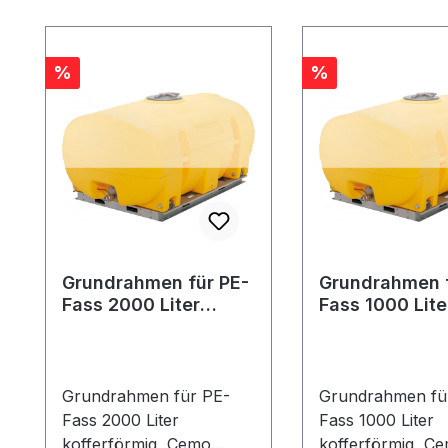
Produktgalerie überspringen
Rabatt
Rabatt
%
%
Grundrahmen für PE-
Grundrahmen f
Fass 2000 Liter
Fass 1000 Lite
kofferförmig
kofferförmig
Grundrahmen für PE-
Grundrahmen fü
Fass 2000 Liter
Fass 1000 Liter
kofferförmig, Cemo
kofferförmig, C