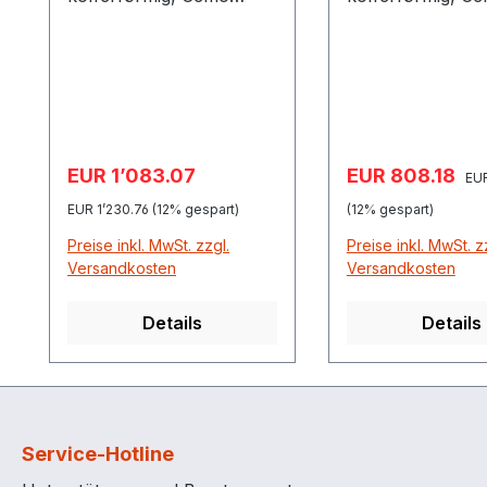
11516 Grundrahmen
11515 Grundrahmen
4seitig unterfahrbar aus
4seitig unterfah
verzinktem Stahl
verzinktem Stahl
Lieferumfang ohne Fass
Verkaufspreis:
Verkaufspreis:
EUR 1’083.07
EUR 808.18
Regulärer Preis:
Reg
EUR
EUR 1’230.76
(12% gespart)
(12% gespart)
Preise inkl. MwSt. zzgl.
Preise inkl. MwSt. z
Versandkosten
Versandkosten
Details
Details
Service-Hotline