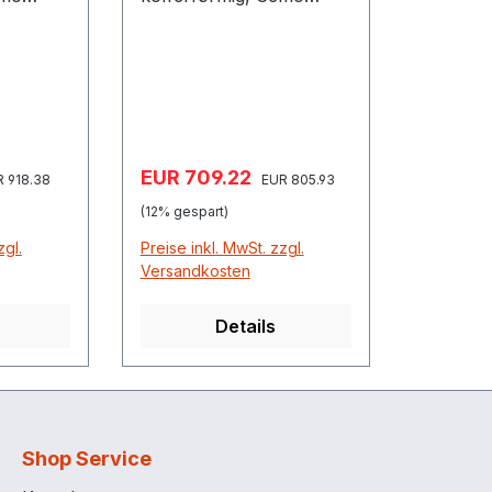
11514 Grundrahmen
rbar aus
4seitig unterfahrbar aus
verzinktem Stahl PE-
Fass nicht im
Lieferumfang
Verkaufspreis:
EUR 709.22
ulärer Preis:
Regulärer Preis:
 918.38
EUR 805.93
(12% gespart)
zgl.
Preise inkl. MwSt. zzgl.
Versandkosten
Details
Shop Service