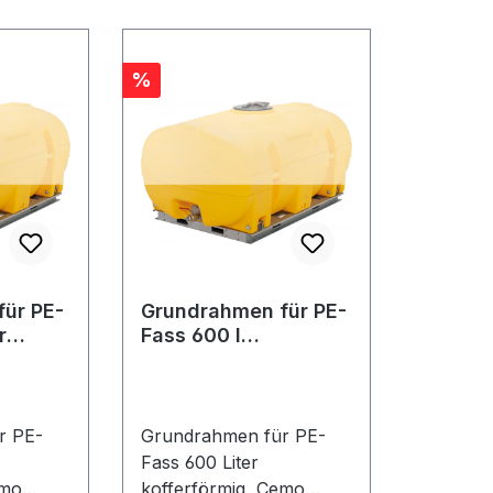
Rabatt
%
ür PE-
Grundrahmen für PE-
r
Fass 600 l
kofferförmig
r PE-
Grundrahmen für PE-
Fass 600 Liter
emo
kofferförmig, Cemo