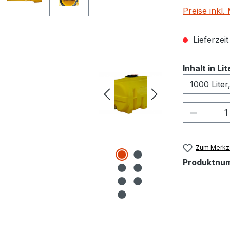
Preise inkl
Lieferzei
Inhalt in L
Produkt
Zum Merkze
Produktnu