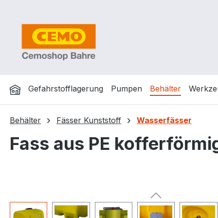
m Hauptinhalt springen
Zur Suche springen
Zur Hauptnavigation springen
Gefahrstofflagerung
Pumpen
Behälter
Werkze
Behälter
Fässer Kunststoff
Wasserfässer
Fass aus PE kofferförmi
Bildergalerie überspringen