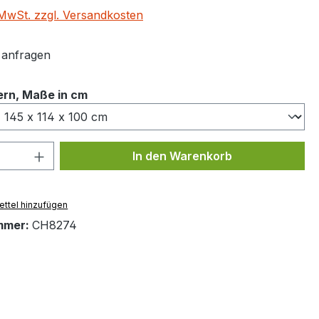
. MwSt. zzgl. Versandkosten
t anfragen
auswählen
itern, Maße in cm
 Anzahl: Gib den gewünschten Wert ein 
In den Warenkorb
ttel hinzufügen
mmer:
CH8274