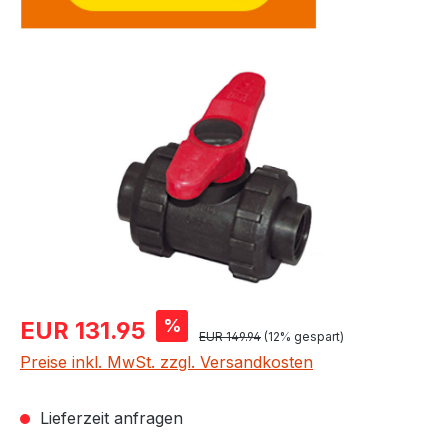
Bildergalerie überspringen
Verkaufspreis:
%
EUR 131.95
Regulärer Preis:
EUR 149.94
(12% gespart)
Preise inkl. MwSt. zzgl. Versandkosten
Lieferzeit anfragen