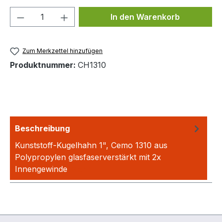
Produkt Anzahl: Gib den gewünschten We
In den Warenkorb
Zum Merkzettel hinzufügen
Produktnummer:
CH1310
Beschreibung
Kunststoff-Kugelhahn 1", Cemo 1310 aus
Polypropylen glasfaserverstärkt mit 2x
Innengewinde
Mehr