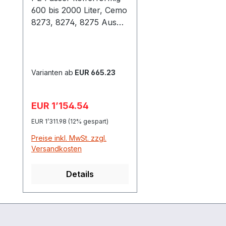
600 bis 2000 Liter, Cemo
8273, 8274, 8275 Aus
hochwertigem,
alterungsbeständigem
und recyclefähigem PE –
gelb eingefärbt ohne
Varianten ab
EUR 665.23
SchwallwändeFass
gleiche Ausführung mit
Verkaufspreis:
EUR 1’154.54
Regulärer Preis:
Schwallwänden gibt es
hier Gefertigt im
EUR 1’311.98
(12% gespart)
Rotationssinterverfahren
Preise inkl. MwSt. zzgl.
an einem Stück
Versandkosten
Kofferförmige Bauweise,
daher platzsparend
Details
Niedriger Schwerpunkt
Aufstandfläche beim
Fass 600 Liter
abgestimmt auf