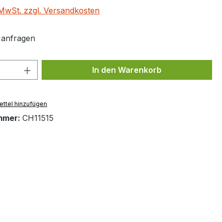
. MwSt. zzgl. Versandkosten
t anfragen
 Anzahl: Gib den gewünschten Wert ein 
In den Warenkorb
ttel hinzufügen
mmer:
CH11515