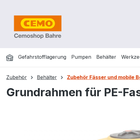
m Hauptinhalt springen
Zur Suche springen
Zur Hauptnavigation springen
Gefahrstofflagerung
Pumpen
Behälter
Werkze
Zubehör
Behälter
Zubehör Fässer und mobile
Grundrahmen für PE-Fass
Bildergalerie überspringen