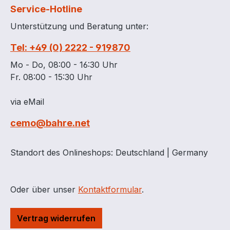
Europalettenmaß Fass
Service-Hotline
2000 Liter kann noch
Unterstützung und Beratung unter:
quer auf Unimog-
Pritsche gebaut werden
Tel: +49 (0) 2222 - 919870
2"-IG-Anschluss mit
Einbuchtungen an der
Mo - Do, 08:00 - 16:30 Uhr
Stirnseite 2"-IG-
Fr. 08:00 - 15:30 Uhr
Anschluss optional an
den Längsseiten beim
via eMail
Fass 2000 Liter
cemo@bahre.net
Möglichkeit der Montage
des bewährten CEMO-3-
Loch-Flansches beim
Standort des Onlineshops: Deutschland | Germany
Fass 2000 Liter 1"-IG-
Anschluss für
Restentleerung* Dom ø
Oder über unser
Kontaktformular
.
380 mm mit
Schwallschutz und
Vertrag widerrufen
Klappdeckel Be- und