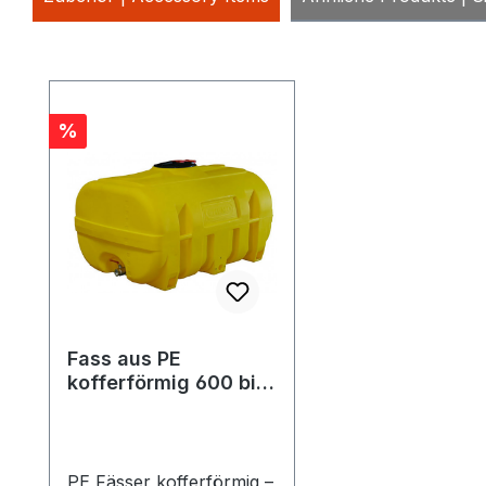
Produktgalerie überspringen
Rabatt
%
Fass aus PE
kofferförmig 600 bis
2000 Liter
PE Fässer kofferförmig –