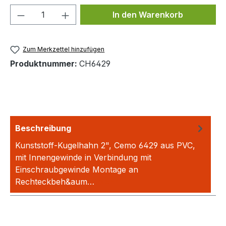
Produkt Anzahl: Gib den gewünschten We
In den Warenkorb
Zum Merkzettel hinzufügen
Produktnummer:
CH6429
Beschreibung
Kunststoff-Kugelhahn 2", Cemo 6429 aus PVC,
mit Innengewinde in Verbindung mit
Einschraubgewinde Montage an
Rechteckbeh&aum…
Mehr