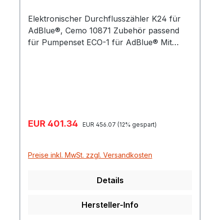
Elektronischer Durchflusszähler K24 für
AdBlue®, Cemo 10871 Zubehör passend
für Pumpenset ECO-1 für AdBlue® Mit
Anbauverschraubung Schlauchanschluss-
Stück DN19
Verkaufspreis:
EUR 401.34
Regulärer Preis:
EUR 456.07
(12% gespart)
Preise inkl. MwSt. zzgl. Versandkosten
Details
Hersteller-Info