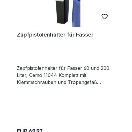
Zapfpistolenhalter für Fässer
Zapfpistolenhalter für Fässer 60 und 200
Liter, Cemo 11044 Komplett mit
Klemmschrauben und Tropengefäß
geeignet zum Anbau an handelsübliche
Blechspundfässer und L-Ring-
Kunststofffässer. Halter aus verzinktem
Stahlblech mit Klemmschrauben und
Tropfenbehälter aus Kunststoff geinfaches
Entnehmen des Tropfenbehälters zum
Regulärer Preis:
EUR 69.97
Leeren und Reinigen