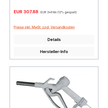
Verkaufspreis:
EUR 307.88
Regulärer Preis:
EUR 349.86
(12% gespart)
Preise inkl. MwSt. zzgl. Versandkosten
Details
Hersteller-Info