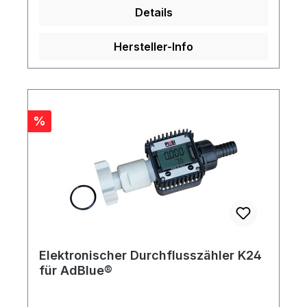
Details
Hersteller-Info
Rabatt
%
Elektronischer Durchflusszähler K24
für AdBlue®