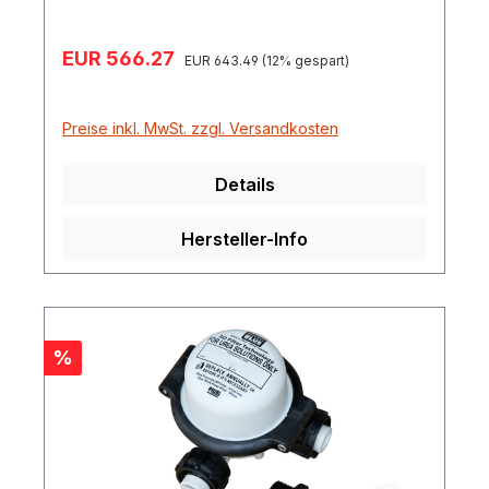
Verkaufspreis:
EUR 566.27
Regulärer Preis:
EUR 643.49
(12% gespart)
Preise inkl. MwSt. zzgl. Versandkosten
Details
Hersteller-Info
Rabatt
%