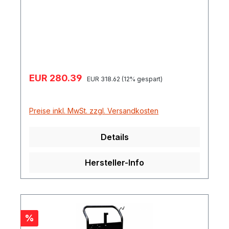
Schlauchanschlüssen Muffe zur Montage
am Schlacuh oder dem Zapfventil.
Verkaufspreis:
EUR 280.39
Regulärer Preis:
EUR 318.62
(12% gespart)
Preise inkl. MwSt. zzgl. Versandkosten
Details
Hersteller-Info
Rabatt
%