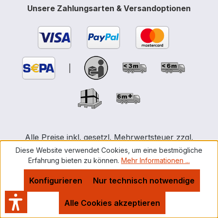
Unsere Zahlungsarten & Versandoptionen
|
Alle Preise inkl. gesetzl. Mehrwertsteuer zzgl.
Versandkosten
und ggf. Nachnahmegebühren, wenn
Diese Website verwendet Cookies, um eine bestmögliche
nicht anders angegeben.
Erfahrung bieten zu können.
Mehr Informationen ...
Konfigurieren
Nur technisch notwendige
Unternehmensstandort: Germany | Rudolf-Diesel-
Straße 2 | 53919 Weilerswist | Telefon +49 (0)2222 -
Alle Cookies akzeptieren
919870 | info@bahre.net