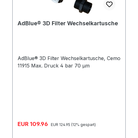
AdBlue® 3D Filter Wechselkartusche
AdBlue® 3D Filter Wechselkartusche, Cemo
11915 Max. Druck 4 bar 70 μm
Verkaufspreis:
EUR 109.96
Regulärer Preis:
EUR 124.95
(12% gespart)