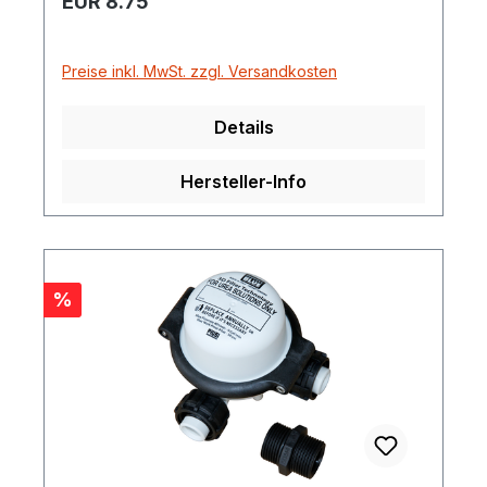
EUR 8.75
Preise inkl. MwSt. zzgl. Versandkosten
Details
Hersteller-Info
Rabatt
%