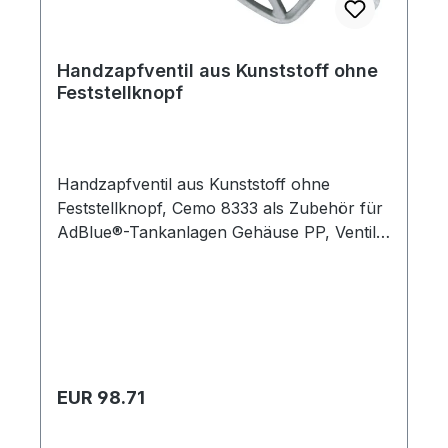
Handzapfventil aus Kunststoff ohne
Feststellknopf
Handzapfventil aus Kunststoff ohne
Feststellknopf, Cemo 8333 als Zubehör für
AdBlue®-Tankanlagen Gehäuse PP, Ventil
Edelstahl, Dichtung aus Viton,
Anschlusstülle DN19, Auslass-Sück
Edelstahl 19 mm, Förderleistung max. 80
l/min
Regulärer Preis:
EUR 98.71