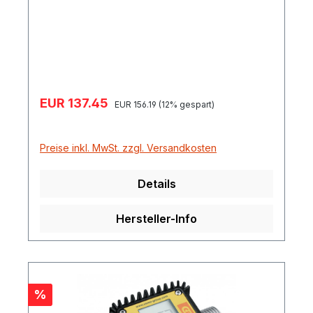
SP30 Varianten für Diesel / Biodoiesel,
AdBlue®, Wasser u. a. Medien.
Verkaufspreis:
EUR 137.45
Regulärer Preis:
EUR 156.19
(12% gespart)
Preise inkl. MwSt. zzgl. Versandkosten
Details
Hersteller-Info
Rabatt
%