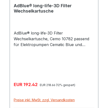
AdBlue® long-life-3D Filter
Wechselkartusche
AdBlue® long-life-3D Filter
Wechselkartusche, Cemo 10782 passend
für Elektropumpen Cematic Blue und
Kurbelpumpen für AdBlue® Durchfluss bis
40 l/min Max. Druck 4 bar
Verkaufspreis:
EUR 192.42
Regulärer Preis:
EUR 218.66
(12% gespart)
Preise inkl. MwSt. zzgl. Versandkosten