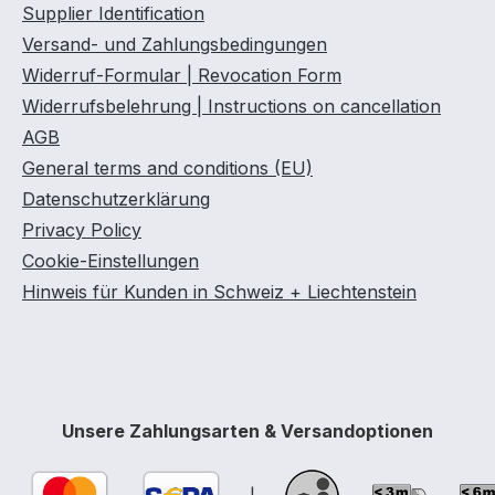
Supplier Identification
 fachkundige Komplett-
e mitbestellen !
Versand- und Zahlungsbedingungen
ropumpe wird immer ohne
Widerruf-Formular | Revocation Form
geliefert, da die Pumpe
Widerrufsbelehrung | Instructions on cancellation
achmann angeschlossen
AGB
! Spezielle Pumpen
General terms and conditions (EU)
oethanolbetankung auf
Datenschutzerklärung
e. Nicht geeignet für
eugbetankung. Nach TRbF
Privacy Policy
ei der aktiven Lagerung
Cookie-Einstellungen
nzin ein Abstand
Hinweis für Kunden in Schweiz + Liechtenstein
hen dem Behälter und dem
de von 10 Metern
alten werden, es sei denn,
bäudewand ist
rechend TRbF
Unsere Zahlungsarten & Versandoptionen
eständig ausgeführt oder
hen dem Gebäude und dem
er sind feuerbeständige