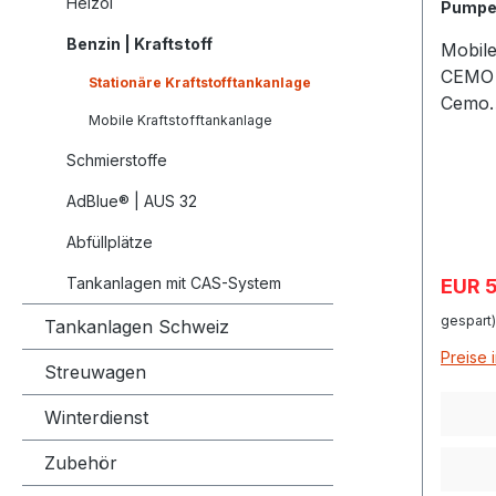
Heizöl
Pump
400 Li
Benzin | Kraftstoff
Mobile
CEMO 
Stationäre Kraftstofftankanlage
Cemo
Mobile Kraftstofftankanlage
7754, 
7760 E
Schmierstoffe
mobile
AdBlue® | AUS 32
Gebäu
6599/3
Abfüllplätze
D/BAM 
Verkau
Tankanlagen mit CAS-System
EUR 
Zulass
Zum T
gespart)
Tankanlagen Schweiz
ADR a
Preise 
Wasse
Streuwagen
Zugela
Winterdienst
DIN 66
Inhalt
Zubehör
Baumus