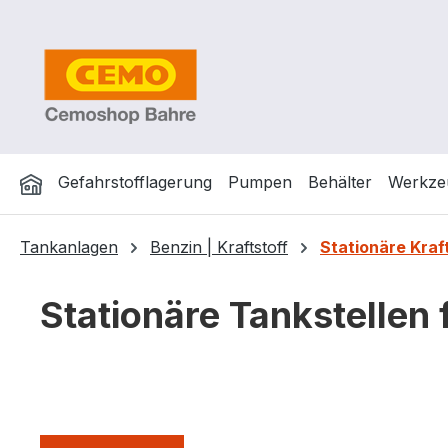
m Hauptinhalt springen
Zur Suche springen
Zur Hauptnavigation springen
Gefahrstofflagerung
Pumpen
Behälter
Werkze
Tankanlagen
Benzin | Kraftstoff
Stationäre Kraf
Stationäre Tankstellen 
Tankstellen für den ortsgebundenen Einsatz aus S