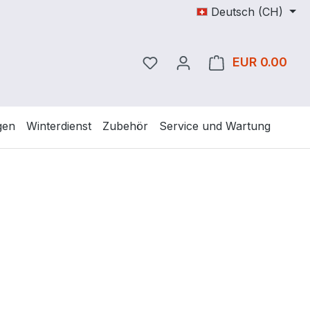
Deutsch (CH)
Du hast 0 Produkte auf dem
EUR 0.00
Ware
gen
Winterdienst
Zubehör
Service und Wartung