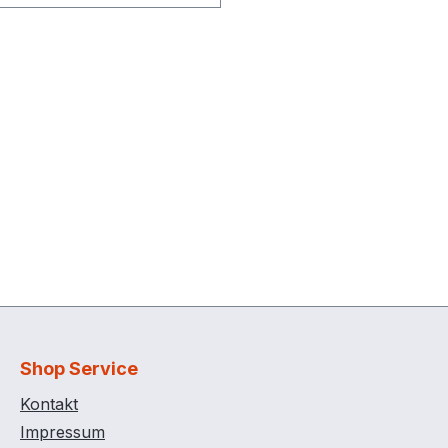
ttanlage in allen Varianten
oppelwandiger
ehälter, Stahlblech 2 x 3
plosionsdurckstoßfeste
se Mit zwei Kranösen Mit
rtaschen Schutzring für
nanlage Peilstab
meleitung R 1",
rbar Entlüftungsleitung R
sperrbar Befüllstutzen R
sperrbar Mit
zeigegerät Mit
wertgeber Mit langem
tungsrohr (3 Meter über
oden), abnehmbar
rkehrende Prüfung nach
Shop Service
ren (siehe ADR 6.5.4.4.1
Kontakt
htung: Bei Kauf einer
Impressum
/ Elektropumpe bitte