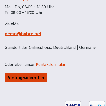
unsere
Mo - Do, 08:00 - 16:30 Uhr
Montag
Fr. 08:00 - 15:30 Uhr
Elekt
Kabel 
via eMail
vom F
werden muss 
cemo@bahre.net
für Bi
Anfrag
Standort des Onlineshops: Deutschland | Germany
Flugz
muss b
von Be
Oder über unser
Kontaktformular
.
zwisc
Gebäu
eingeh
Vertrag widerrufen
die Ge
entsp
feuerb
zwisc
Behält