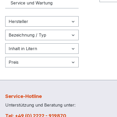
Komple
Service und Wartung
Ausführung D
Stahlb
mm Ex
Hersteller
Bauwei
Staple
Bezeichnung / Typ
Pumpe
Entnah
Inhalt in Litern
absper
2", ab
Preis
2", ab
Leckan
Grenz
Entlüf
dem B
Wiede
Service-Hotline
2½ Jah
Unterstützung und Beratung unter:
b) Zur Beac
Hand- 
Tel: +49 (0) 2222 - 919870