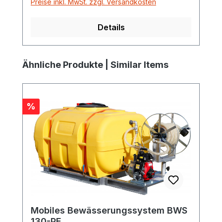
Preise inkl. MwSt. zzgl. Versandkosten
Details
Produktgalerie überspringen
Ähnliche Produkte | Similar Items
Rabatt
%
Mobiles Bewässerungssystem BWS
130-PE