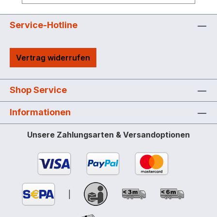
beachten Sie, dass sich die
Pumpenleistung je nach Schlauchlänge
und Schlauchquerschnitt deutlich
Service-Hotline
reduzieren kann. Weitere Pumpen, wie
z.B. Elektropumpe 24 Volt mit Akku auf
Vertrag widerrufen
Anfrage Schlauchhaspel schwenkbar,
ohne Schlauch – Kapazität für 80 m
Wasserschlauch ¾" oder 35 m
Shop Service
Wasserschlauch 1" Überdruckventil zum
Schutz der Motorpumpe
Informationen
Befestigungsgurte Auflagevorrichtung mit
an der Seite und vorne eingebauten
Unsere Zahlungsarten & Versandoptionen
Staplertaschen Schlauchhaspel wird ohne
Schlauch geliefert
Geschwindigkeitsbegrenzung 25 km / h
auf Grund fehlender Schwallwand. Hier
finden Sie BWS 130-PE mit Schallwänden
|
für höhere Geschwindigkeiten.