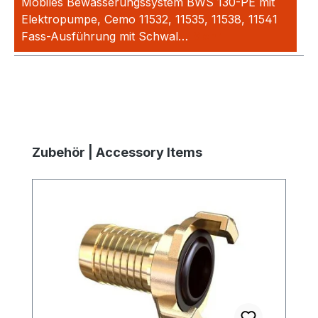
Mobiles Bewässerungssystem BWS 130-PE mit
Elektropumpe, Cemo 11532, 11535, 11538, 11541
Fass-Ausführung mit Schwal…
Mehr
Produktgalerie überspringen
Zubehör | Accessory Items