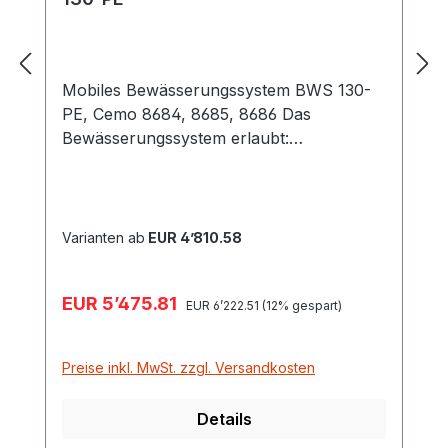
Mobiles Bewässerungssystem BWS 130-
PE, Cemo 8684, 8685, 8686 Das
Bewässerungssystem erlaubt:
Bewässerung: Kreislauf mit einem
Sicherheitssaugventil vor der Pumpe.
Befüllen des Fasses an einer Wasserstelle
dank 3-Wege-Hahnensystem (7-m-
Varianten ab
EUR 4’810.58
Schlauch im Lieferumfang enthalten).
Untermischung von optionalen
Verkaufspreis:
EUR 5’475.81
Regulärer Preis:
Zusatzstoffen durch geschlossenen
EUR 6’222.51
(12% gespart)
Kreislauf im Fass möglich (z.B. Dünger,
Spritzmittel). Kufen und
Preise inkl. MwSt. zzgl. Versandkosten
Auflagevorrichtung aus verzinktem Stahl
(mit Besfestigungsvorrichtung)
Details
Motorpumpe HONDA 130 l / min – Bitte