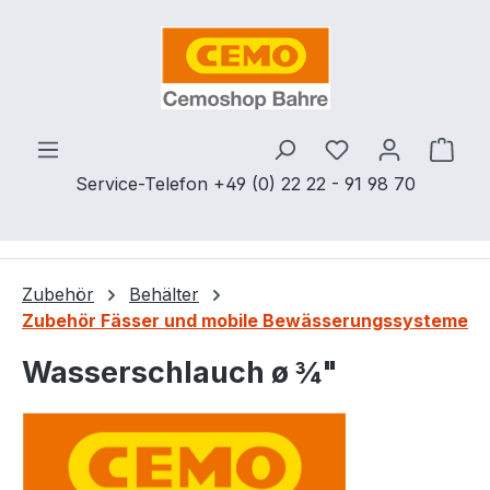
Zum Hauptinhalt springen
Du hast 0 Produ
Ware
Service-Telefon +49 (0) 22 22 - 91 98 70
Zubehör
Behälter
Zubehör Fässer und mobile Bewässerungssysteme
Wasserschlauch ø ¾"