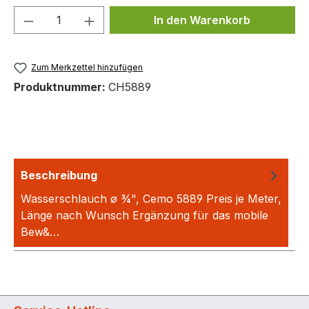
Produkt Anzahl: Gib den gewünschten We
In den Warenkorb
Zum Merkzettel hinzufügen
Produktnummer:
CH5889
Beschreibung
Wasserschlauch ø ¾", Cemo 5889 Preis je Meter,
Länge nach Wunsch Ergänzung für das mobile
Bew&…
Mehr