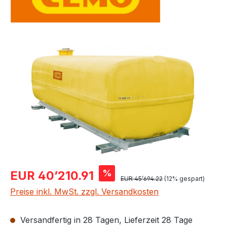
Bildergalerie überspringen
Verkaufspreis:
%
EUR 40’210.91
Regulärer Preis:
EUR 45’694.22
(12% gespart)
Preise inkl. MwSt. zzgl. Versandkosten
Versandfertig in 28 Tagen, Lieferzeit 28 Tage