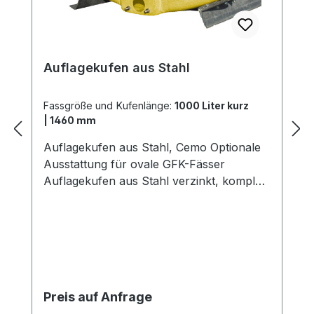
Auflagekufen aus Stahl
Fassgröße und Kufenlänge:
1000 Liter kurz
| 1460 mm
Auflagekufen aus Stahl, Cemo Optionale
Ausstattung für ovale GFK-Fässer
Auflagekufen aus Stahl verzinkt, komplett
montiert am Fass gegen Mehrpreis
möglich. Verfügbar in folgenden
Ausführungen: Ausführung / Fassgröße
Abmessungen mm / Profil Länge mm
Gewicht kg 1000 kurz U 100 x 50 x 5 1460
28 1000 lang U 70 x 50 x 4 2150 25 1500
Preis auf Anfrage
U 100 x 50 x 5 2000 41 2000 kurz U 100