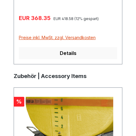
Verkaufspreis:
EUR 368.35
Regulärer Preis:
EUR 418.58
(12% gespart)
Preise inkl. MwSt. zzgl. Versandkosten
Details
Produktgalerie überspringen
Zubehör | Accessory Items
Rabatt
%