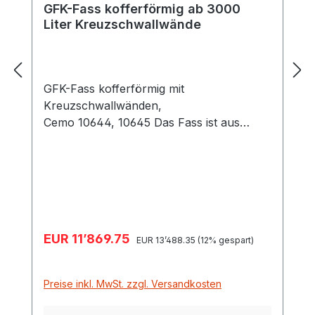
GFK-Fass kofferförmig ab 3000
Liter Kreuzschwallwände
GFK-Fass kofferförmig mit
Kreuzschwallwänden,
Cemo 10644, 10645 Das Fass ist aus
glasfaserverstärktem Kunststoff GFK in
modernster Fertigungstechnik hergestellt.
Die glatten Innenflächen sorgen für
leichte Reinigung, die transparenten
Fasswände ermöglichen eine
Füllstandkontrolle von außen. GFK-Fässer
Verkaufspreis:
EUR 11’869.75
Regulärer Preis:
sind dauerhaft witterungs- und
EUR 13’488.35
(12% gespart)
korrosionsbeständig sowie
chemikalienbeständig z.B. bei AHL und
Preise inkl. MwSt. zzgl. Versandkosten
Pflanzenschutzmitteln. Kompakte Form,
Stirnseite sowie Ober- und Unterboden