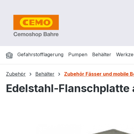
m Hauptinhalt springen
Zur Suche springen
Zur Hauptnavigation springen
Gefahrstofflagerung
Pumpen
Behälter
Werkze
Zubehör
Behälter
Zubehör Fässer und mobile
Edelstahl-Flanschplatte
Bildergalerie überspringen