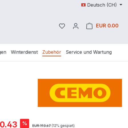
Deutsch (CH)
Du hast 0 Produkte auf dem
EUR 0.00
Ware
gen
Winterdienst
Zubehör
Service und Wartung
is:
0.43
%
Regulärer Preis:
EUR 193.67
(12% gespart)