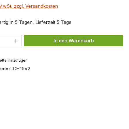
. MwSt. zzgl. Versandkosten
tig in 5 Tagen, Lieferzeit 5 Tage
 Anzahl: Gib den gewünschten Wert ein 
In den Warenkorb
ttel hinzufügen
mmer:
CH1542