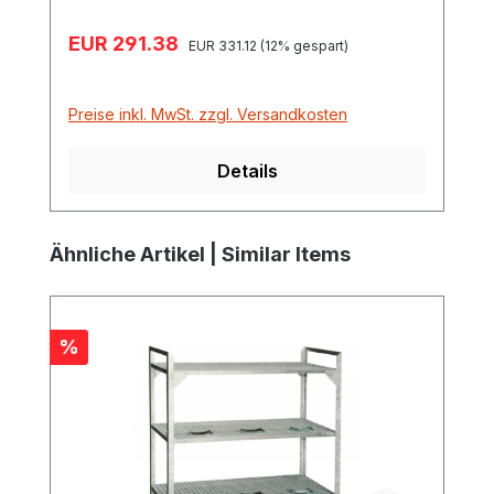
Verkaufspreis:
EUR 291.38
Regulärer Preis:
EUR 331.12
(12% gespart)
Preise inkl. MwSt. zzgl. Versandkosten
Details
Produktgalerie überspringen
Ähnliche Artikel | Similar Items
Rabatt
%