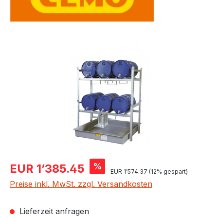
Bildergalerie überspringen
Verkaufspreis:
%
EUR 1’385.45
Regulärer Preis:
EUR 1’574.37
(12% gespart)
Preise inkl. MwSt. zzgl. Versandkosten
Lieferzeit anfragen