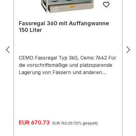
Fassregal 360 mit Auffangwanne
150 Liter
CEMO Fassregal Typ 360, Cemo 7642 Für
die vorschriftsmäßige und platzsparende
Lagerung von Fässern und anderen
Gebinden. Alle Fassregale sind komplett
feuerverzinkt und besitzen eine absolut
korrosionsfeste GFK-Auffangwanne für
einen langfristigen, sicheren Einsatz.
Durch die absoluten
Korrosionsbeständigkeit dürfen GFK-
Verkaufspreis:
EUR 670.73
Regulärer Preis:
Auffangwannen direkt auf dem Boden
EUR 762.20
(12% gespart)
aufgestellt werden. Die niedrige Bauhöhe