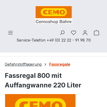
Zum Hauptinhalt springen
Du hast 0 Produ
Ware
Service-Telefon +49 (0) 22 22 - 91 98 70
Gefahrstofflagerung
Fassregale
Fassregal 800 mit
Auffangwanne 220 Liter