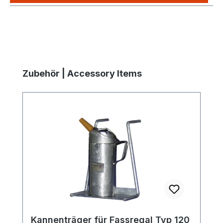
Produktgalerie überspringen
Zubehör | Accessory Items
Kannenträger für Fassregal Typ 120