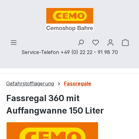
Zum Hauptinhalt springen
Du hast 0 Produ
Ware
Service-Telefon +49 (0) 22 22 - 91 98 70
Gefahrstofflagerung
Fassregale
Fassregal 360 mit
Auffangwanne 150 Liter