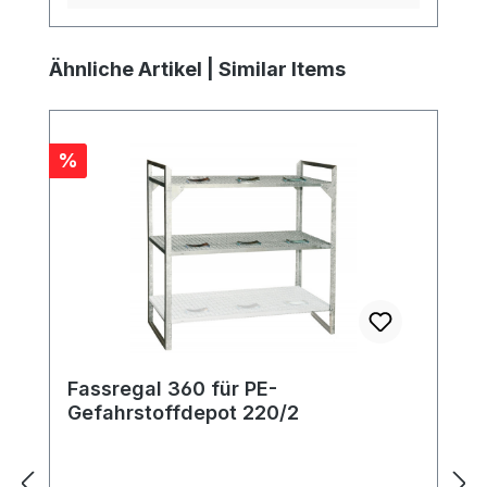
Produktgalerie überspringen
Ähnliche Artikel | Similar Items
Rabatt
%
Fassregal 360 für PE-
Gefahrstoffdepot 220/2