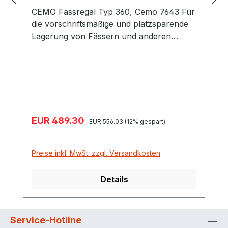
CEMO Fassregal Typ 360, Cemo 7643 Für
die vorschriftsmäßige und platzsparende
Lagerung von Fässern und anderen
Gebinden. Alle Fassregale sind komplett
feuerverzinkt. Die niedrige Bauhöhe
vereinfacht das Handling in den Betrieben.
Eine optimale Anpassung an die jeweiligen
betrieblichen Bedingungen ist
gewährleistet. Die Lieferung erfolgt
Verkaufspreis:
EUR 489.30
Regulärer Preis:
platzsparend in Einzelteilen, die leicht und
EUR 556.03
(12% gespart)
schnell montierbar sind. Schnelle und
einfache Montage 2 Lagerebenen, 3.
Preise inkl. MwSt. zzgl. Versandkosten
Lagerebene optional als Zubehör
Details
Service-Hotline