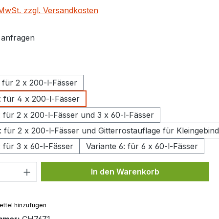
. MwSt. zzgl. Versandkosten
t anfragen
uswählen
: für 2 x 200-l-Fässer
: für 4 x 200-l-Fässer
: für 2 x 200-l-Fässer und 3 x 60-l-Fässer
: für 2 x 200-l-Fässer und Gitterrostauflage für Kleingebin
: für 3 x 60-l-Fässer
Variante 6: für 6 x 60-l-Fässer
 Anzahl: Gib den gewünschten Wert ein 
In den Warenkorb
ttel hinzufügen