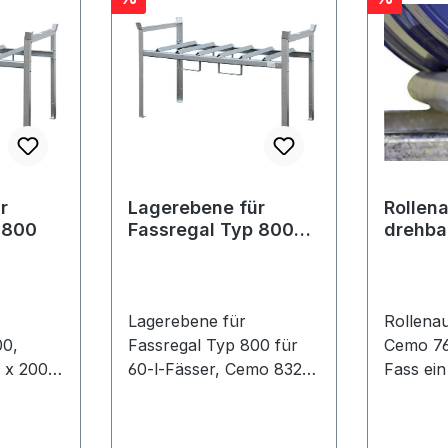
r
Lagerebene für
Rollen
 800
Fassregal Typ 800
drehba
für 60-l-Fässer
Lagerebene für
Rollenau
00,
Fassregal Typ 800 für
Cemo 7669 für 200
60-l-Fässer, Cemo 8329
Fass ein
maße
für 3 x 60-Liter-Fässer
Installa
m Boden
Maße 141 x 66 x 84 cm
Fassrega
ür das
Höhenmaße der
Lagerfix