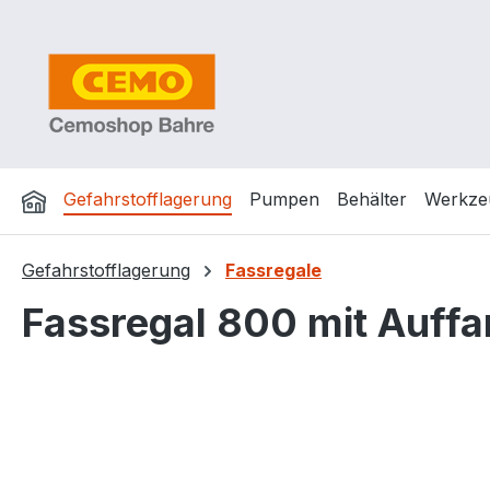
m Hauptinhalt springen
Zur Suche springen
Zur Hauptnavigation springen
Gefahrstofflagerung
Pumpen
Behälter
Werkze
Gefahrstofflagerung
Fassregale
Fassregal 800 mit Auff
Bildergalerie überspringen