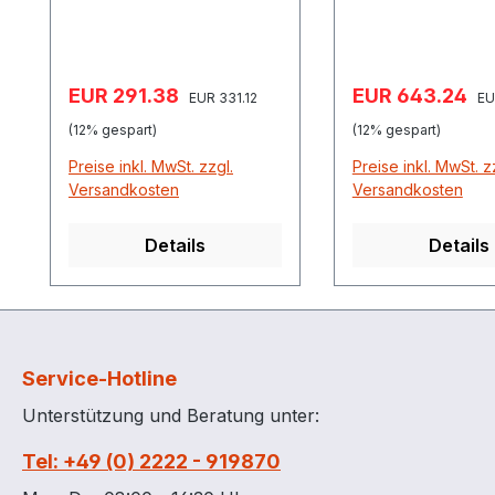
Fassregal Typ 
Verkaufspreis:
Verkaufspreis:
EUR 291.38
EUR 643.24
Regulärer Preis:
Re
EUR 331.12
EU
(12% gespart)
(12% gespart)
Preise inkl. MwSt. zzgl.
Preise inkl. MwSt. z
Versandkosten
Versandkosten
Details
Details
Service-Hotline
Unterstützung und Beratung unter:
Tel: +49 (0) 2222 - 919870