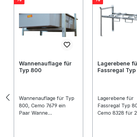
Wannenauflage für
Lagerebene fü
Typ 800
Fassregal Typ
Wannenauflage für Typ
Lagerebene für
800, Cemo 7679 ein
Fassregal Typ 8
Paar Wanne
Cemo 8328 für 2 x 200-
unterfahrbar
l-Fässer Höhen
Lagerebenen vom Boden
Lagerebenen vo
15 cm
62 cm passend f