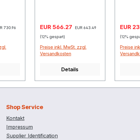
800
Lagerebenen vom Boden
Bewegun
62 cm
bei schw
Fässern
Verkaufspreis:
Verkauf
EUR 566.27
EUR 23
gulärer Preis:
Regulärer Preis:
Lagere
R 730.96
EUR 643.49
66 cm
(12% gespart)
(12% gespa
zgl.
Preise inkl. MwSt. zzgl.
Preise ink
Versandkosten
Versandk
Details
Shop Service
Kontakt
Impressum
Supplier Identification