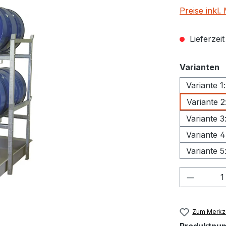
Preise inkl
Lieferzei
a
Varianten
Variante 1
Variante 2
Variante 3
Variante 4
Variante 5
Produkt
Zum Merkze