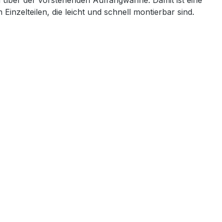
n über der vorstehenden Auffangwanne. Damit ist eine
Einzelteilen, die leicht und schnell montierbar sind.