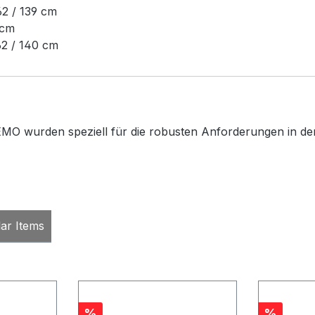
62 / 139 cm
 cm
62 / 140 cm
MO wurden speziell für die robusten Anforderungen in der 
lar Items
Rabatt
Rabatt
%
%