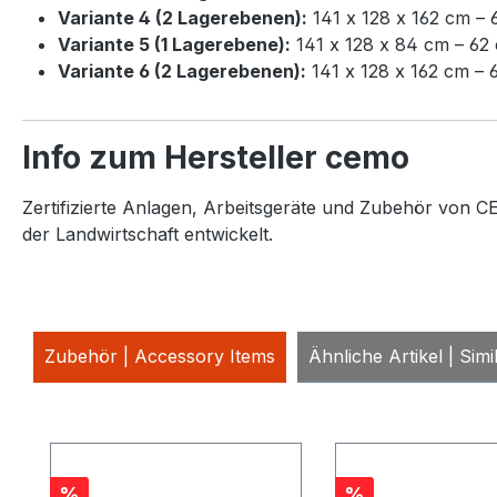
Variante 4
(2
Lagere
benen)
:
141 x 128 x 162 cm – 
Variante 5
(1
Lagere
bene)
:
141 x 128 x 84 cm – 62
Variante 6 (2
Lagere
benen):
141 x 128 x 162 cm – 
Info zum Hersteller cemo
Zertifizierte Anlagen, Arbeitsgeräte und Zubehör von CE
der Landwirtschaft entwickelt.
Zubehör | Accessory Items
Ähnliche Artikel | Simi
Produktgalerie überspringen
Rabatt
Rabatt
%
%