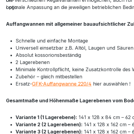
Die verschiednen Regalvarianten ermöglichen, auch für 
optimale Anpassung an die jeweiligen betrieblichen Beding
Auffangwannen mit allgemeiner bauaufsichtlicher Zul
Schnelle und einfache Montage
Universell einsetzbar z.B. Altöl, Laugen und Säuren
Absolut kossorionsbeständig
2 Lagerebenen
Minimale Kontrollpflicht, keine Zusatzkontrolle d
Zubehör – gleich mitbestellen
Ersatz-
GFK-Auffangwanne 220/4
hier auswählen !
Gesamtmaße und Höhenmaße Lagerebenen vom Bod
Variante 1
(1 Lagerebene)
:
141 x 128 x 84 cm – 62
Variante 2
(2
Lagere
benen)
:
141 x 128 x 162 cm – 
Variante 3
(2
Lagere
benen)
:
141 x 128 x 162 cm – 