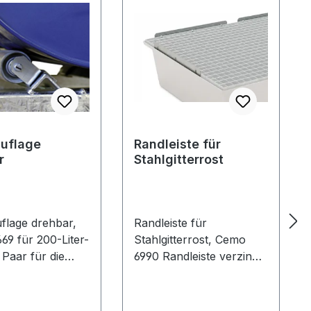
auflage
Randleiste für
r
Stahlgitterrost
flage drehbar,
Randleiste für
-Liter-
Stahlgitterrost, Cemo
 Paar für die
6990 Randleiste verzinkt
tion auf dem
passend zum Cemo
l als
Fassregal zur
ierung und
Lagergutsicherung 4-