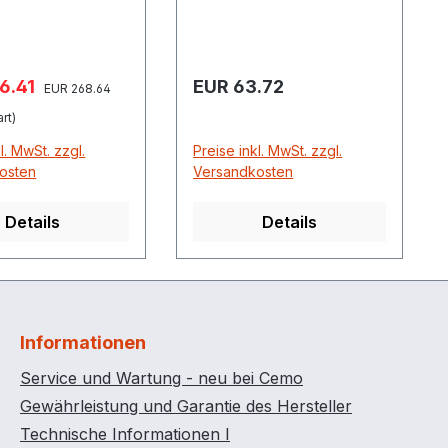
gserleichterung
teilig, durch seitliches
eren, vollen
Einstecken in den
 Höhenmaß der
Stahlgitterrost
spreis:
Regulärer Preis:
6.41
EUR 63.72
Regulärer Preis:
bene vom Boden
EUR 268.64
rt)
l. MwSt. zzgl.
Preise inkl. MwSt. zzgl.
osten
Versandkosten
Details
Details
Informationen
Service und Wartung - neu bei Cemo
Gewährleistung und Garantie des Hersteller
Technische Informationen I