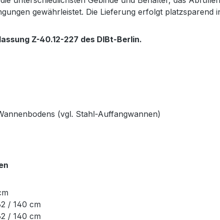
die unterschiedlichsten Gebinde und Behälter, das Abfülle
ungen gewährleistet. Die Lieferung erfolgt platzsparend in 
assung Z-40.12-227 des DIBt-Berlin.
es Wannenbodens (vgl. Stahl-Auffangwannen)
en
 cm
62 / 140 cm
62 / 140 cm