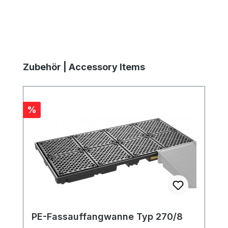
Produktgalerie überspringen
Zubehör | Accessory Items
Rabatt
%
PE-Fassauffangwanne Typ 270/8