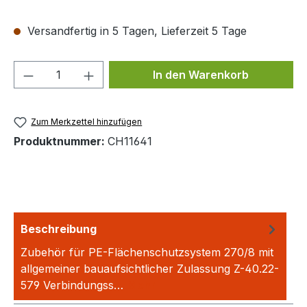
Versandfertig in 5 Tagen, Lieferzeit 5 Tage
Produkt Anzahl: Gib den gewünschten We
In den Warenkorb
Zum Merkzettel hinzufügen
Produktnummer:
CH11641
Beschreibung
Zubehör für PE-Flächenschutzsystem 270/8 mit
allgemeiner bauaufsichtlicher Zulassung Z-40.22-
579 Verbindungss…
Mehr