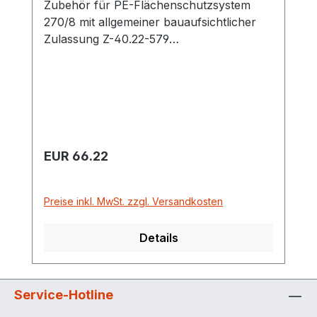
Zubehör für PE-Flächenschutzsystem
270/8 mit allgemeiner bauaufsichtlicher
Zulassung Z-40.22-579
Verbindungsschiene lang, Cemo 11642 für
die längsseitige Verbindung der
Flächenelemente Maße (l x b x h): 238 x 7
x 5 cm
Regulärer Preis:
EUR 66.22
Preise inkl. MwSt. zzgl. Versandkosten
Details
Service-Hotline