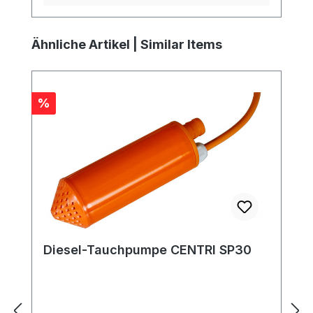
Produktgalerie überspringen
Ähnliche Artikel | Similar Items
Rabatt
%
Diesel-Tauchpumpe CENTRI SP30