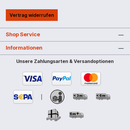
stufenlos auf jede Behälterhöhe
einstellbar – einfach von Fass zu Fass
Vertrag widerrufen
wechseln – ohne zu schrauben
Knickschutztülle für Kabel und Schlauch,
integriertes Be- / und Entlüftungsventil,
Shop Service
Schlauchschelle zur Fixierung hohe
Förderleistung mit ca. 30 l/min (freier
Informationen
Auslauf) durch den hohen Förderdruck
von 1,1 bar ist die Pumpe auch für
Unsere Zahlungsarten & Versandoptionen
Automatik-Zapfpistolen geeignet – ca. 25
l/min Volumenstrom mit Automatik-
Zapfventil Die Tauchpumpe CENTRI SP30
ist für unterschiedliche Behälterformen
geeignet:
|