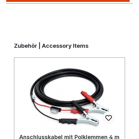
Produktgalerie überspringen
Zubehör | Accessory Items
Anschlusskabel mit Polklemmen 4 m