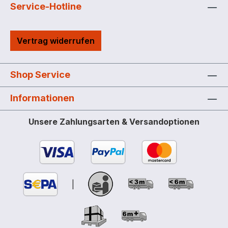
viele B.SMART Systeme verwaltet werden
Service-Hotline
für alle Smartphones mit iOS oder
Android Betriebssystem geeignet, die App
Vertrag widerrufen
ist kostenlos im App Store oder Google
Play Store erhältlich Export von Daten
aus der Web App als PDF- oder XLSX-
Shop Service
Datei möglich Jeder Fahrer / jede Fahrerin
arbeitet mit der Sprache, die in seinem /
Informationen
ihrem Smartphone eingestellt ist tanken
ohne Smartphone mit Magnetschlüssel
Unsere Zahlungsarten & Versandoptionen
möglich Standfuß als Zubehör
|