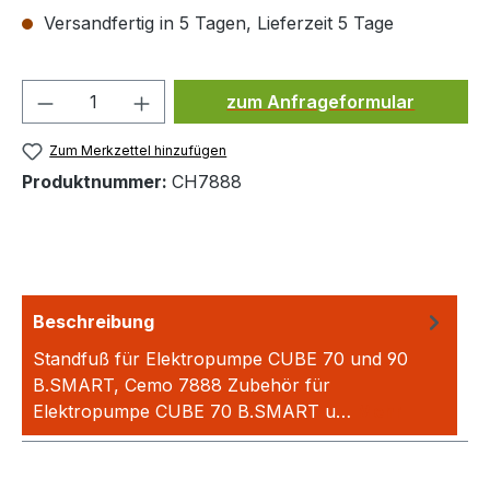
Versandfertig in 5 Tagen, Lieferzeit 5 Tage
Produkt Anzahl: Gib den ge
zum Anfrageformular
Zum Merkzettel hinzufügen
Produktnummer:
CH7888
Beschreibung
Standfuß für Elektropumpe CUBE 70 und 90
B.SMART, Cemo 7888 Zubehör für
Elektropumpe CUBE 70 B.SMART u…
Mehr