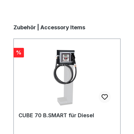
Produktgalerie überspringen
Zubehör | Accessory Items
Rabatt
%
CUBE 70 B.SMART für Diesel