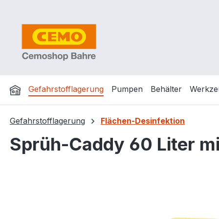
m Hauptinhalt springen
Zur Suche springen
Zur Hauptnavigation springen
Gefahrstofflagerung
Pumpen
Behälter
Werkze
Gefahrstofflagerung
Flächen-Desinfektion
Sprüh-Caddy 60 Liter mi
Bildergalerie überspringen