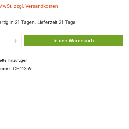
. MwSt. zzgl. Versandkosten
tig in 21 Tagen, Lieferzeit 21 Tage
 Anzahl: Gib den gewünschten Wert ein 
In den Warenkorb
ttel hinzufügen
mmer:
CH11359