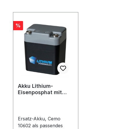
Produktgalerie überspringen
Rabatt
%
Akku Lithium-
Eisenposphat mit
12,8 Volt
Ersatz-Akku, Cemo
10602 als passendes