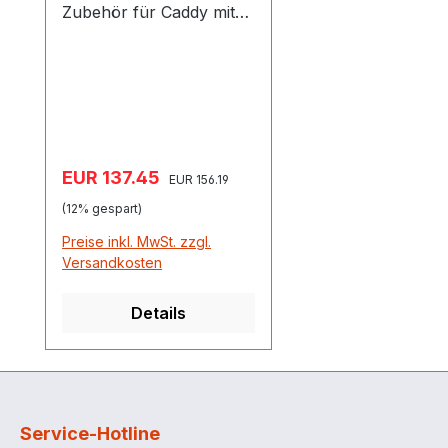
Zubehör für Caddy mit
Akku-Betrieb Sprüh-
Caddy 60 Liter, Artikel
11359 Lithium-
Eisenposphat-Akku
(LiFePO4) mit 12,8 Volt
Leistung und 3,3 Ah
Verkaufspreis:
EUR 137.45
Regulärer Preis:
Kapazität
EUR 156.19
(12% gespart)
Preise inkl. MwSt. zzgl.
Versandkosten
Details
Service-Hotline