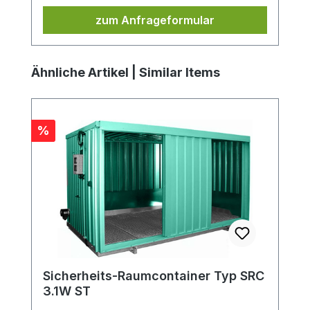
zum Anfrageformular
Produktgalerie überspringen
Ähnliche Artikel | Similar Items
Rabatt
%
Sicherheits-Raumcontainer Typ SRC
3.1W ST