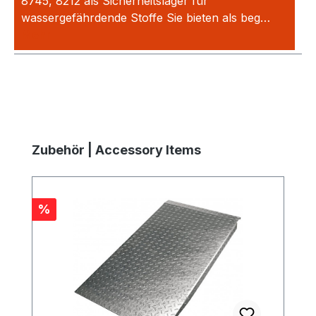
8745, 8212 als Sicherheitslager für
wassergefährdende Stoffe Sie bieten als beg…
Mehr
Produktgalerie überspringen
Zubehör | Accessory Items
Rabatt
%