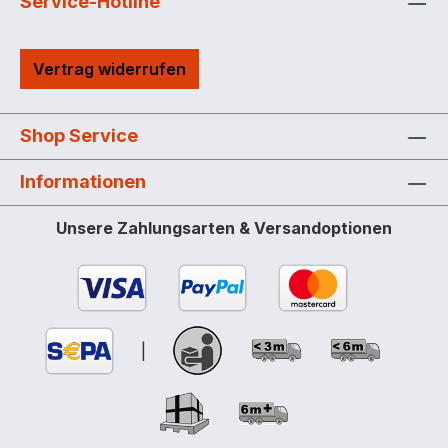
Trapezprofilen. Wand, Dach und
Service-Hotline
Bodenprofile aus starkem Stahlblech.
Auffangwanne aus Stahl feuerverzinkt,
Vertrag widerrufen
Stellebene mit herausnehmbaren
Gitterrosten (Belastung 1000 kg/m²).
Große, einflügelige Tür (Breite 1294 mm),
Shop Service
für einfache Handhabung. Begehbares
Dach (ausgelegt für 125 kg/m²
Informationen
Schneelast) und Entwässerung über
innenliegende Regenrinnen. Schiebetor
Unsere Zahlungsarten & Versandoptionen
dreifach überlappend, komplett
verschiebbar über die ganze Breite
Ausgestattet mit einer technischen Lüftung
(optional, siehe Zubehör) können
wassergefährdende und brennbare
|
Flüssigkeiten gelagert werden. Technische
Details: Ausführung wahlweise verzinkt /
verzinkt und lackiert Außenmaße 298,5 x
237 x 241 cm Grundfläche 7,0 m²