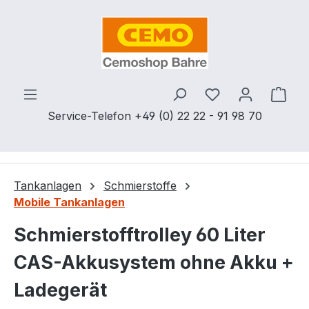
Zum Hauptinhalt springen
Du hast 0 Produ
Ware
Service-Telefon +49 (0) 22 22 - 91 98 70
Tankanlagen
Schmierstoffe
Mobile Tankanlagen
Schmierstofftrolley 60 Liter
CAS-Akkusystem ohne Akku +
Ladegerät