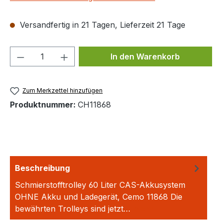
Versandfertig in 21 Tagen, Lieferzeit 21 Tage
Produkt Anzahl: Gib den gewünschten We
In den Warenkorb
Zum Merkzettel hinzufügen
Produktnummer:
CH11868
Beschreibung
Schmierstofftrolley 60 Liter CAS-Akkusystem
OHNE Akku und Ladegerät, Cemo 11868 Die
bewährten Trolleys sind jetzt…
Mehr