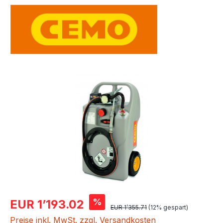
Bildergalerie überspringen
Verkaufspreis:
%
EUR 1’193.02
Regulärer Preis:
EUR 1’355.71
(12% gespart)
Preise inkl. MwSt. zzgl. Versandkosten