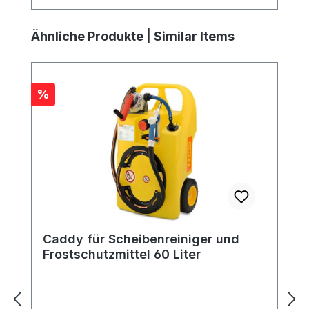
Geräten für professionelle Anwendungen.
Sie vereint Innovationsgeist, hohe
Produktgalerie überspringen
Ähnliche Produkte | Similar Items
Leistungsfähigkeit der Produkte und das
gemeinsame Ziel, Profis unabhängig von
der Steckdose zu machen.
Rabatt
%
Caddy für Scheibenreiniger und
Frostschutzmittel 60 Liter