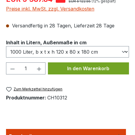
Regulärer Preis:
EUR 6’122.55
(12% gespart)
Preise inkl. MwSt. zzgl. Versandkosten
Versandfertig in 28 Tagen, Lieferzeit 28 Tage
auswählen
Inhalt in Litern, Außenmaße in cm
Produkt Anzahl: Gib den gewünschten We
In den Warenkorb
Zum Merkzettel hinzufügen
Produktnummer:
CH10312