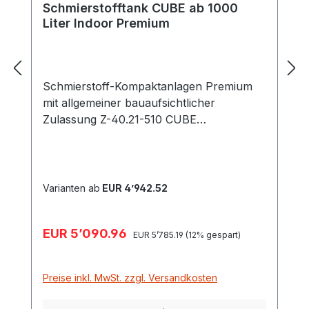
Schmierstofftank CUBE ab 1000
Liter Indoor Premium
Schmierstoff-Kompaktanlagen Premium
mit allgemeiner bauaufsichtlicher
Zulassung Z-40.21-510 CUBE
Schmierstoff-Tankanlagne Indoor
Premium, Cemo 10310, 10311 CUBE-
Einzeltank aus PE mit integrierter
Auffangwanne Schlauchaufroller mit 15 m
Varianten ab
EUR 4’942.52
Befüllschlauch Füllstandanzeiger, optische
Leckage-Anzeige Befüllanschluss mit TW-
Verkaufspreis:
EUR 5’090.96
Regulärer Preis:
Kupplung, Überfüllsicherung,
EUR 5’785.19
(12% gespart)
Entlüftungskappe Entnahmeleitung,
Zapfpistolenhalter, digitaler Hand-
Preise inkl. MwSt. zzgl. Versandkosten
Durchlaufzähler (nicht eichfähig*) Mit
Elektrozahnradpumpe 230 V (nicht