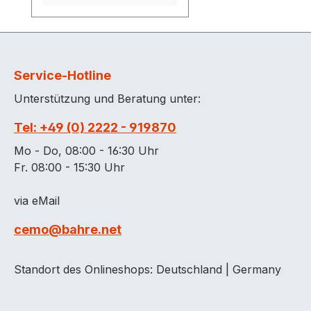
erhält einen handlichen
Aufbau und leichtes
Design mit geringem
Eigengewicht.
Service-Hotline
Ausgestattet mit sechs
Unterstützung und Beratung unter:
Streustufen ist er
bestens für den privaten
Tel: +49 (0) 2222 - 919870
Einsatz wie auch in
gewerblichen Bereichen
Mo - Do, 08:00 - 16:30 Uhr
gerüstet und verarbeitet
Fr. 08:00 - 15:30 Uhr
problemlos
unterschiedliche
via eMail
Streumaterialien. Der
cemo@bahre.net
Rahmen und die Achse
bestehen aus Edelstahl
und tragen das robuste
Standort des Onlineshops: Deutschland | Germany
Getriebe. Die
Kunststoffräder mit Profil