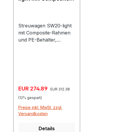
Rahmen
Streuwagen SW20-light
mit Composite-Rahmen
und PE-Behälter,
Cemo 10718 Der
Streuwagen SW20-light
für mittlere Streubreiten
von 1 bis 4 m, ist
vorwiegend für Saatgut
und Dünger entwickelt
Verkaufspreis:
EUR 274.89
Regulärer Preis:
worden. Durch die
EUR 312.38
Ausführung mit den
(12% gespart)
neuen Composite-
Preise inkl. MwSt. zzgl.
Kunststoffen ist die
Versandkosten
Integration vieler
Funktionen in einem
Details
Bauteil möglich und man