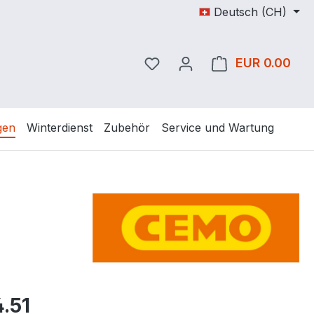
Deutsch (CH)
Du hast 0 Produkte auf dem
EUR 0.00
Ware
gen
Winterdienst
Zubehör
Service und Wartung
eis:
.51