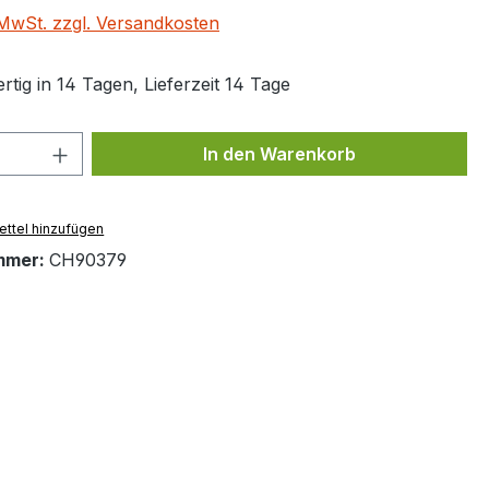
. MwSt. zzgl. Versandkosten
tig in 14 Tagen, Lieferzeit 14 Tage
 Anzahl: Gib den gewünschten Wert ein 
In den Warenkorb
ttel hinzufügen
mmer:
CH90379