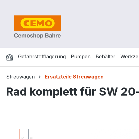
m Hauptinhalt springen
Zur Suche springen
Zur Hauptnavigation springen
Gefahrstofflagerung
Pumpen
Behälter
Werkze
Streuwagen
Ersatzteile Streuwagen
Rad komplett für SW 20-
Bildergalerie überspringen