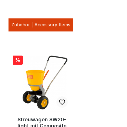
Zubehör | Accessory Items
Produktgalerie überspringen
Rabatt
%
Streuwagen SW20-
light mit Composite-