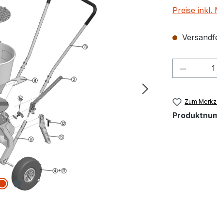
Preise inkl
Versandfer
Produkt
Zum Merkze
Produktnu