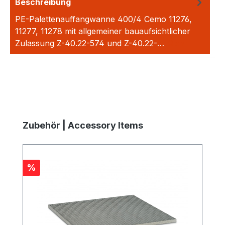
Beschreibung
PE-Palettenauffangwanne 400/4 Cemo 11276,
11277, 11278 mit allgemeiner bauaufsichtlicher
Zulassung Z-40.22-574 und Z-40.22-…
Mehr
Produktgalerie überspringen
Zubehör | Accessory Items
Rabatt
%