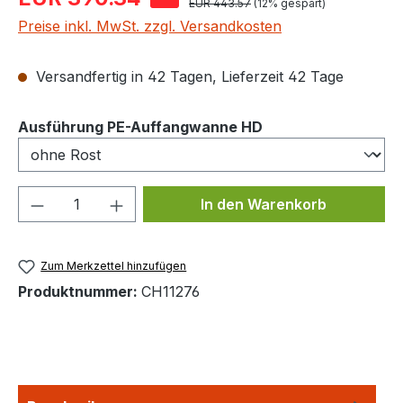
Regulärer Preis:
EUR 443.57
(12% gespart)
Preise inkl. MwSt. zzgl. Versandkosten
Versandfertig in 42 Tagen, Lieferzeit 42 Tage
auswählen
Ausführung PE-Auffangwanne HD
Produkt Anzahl: Gib den gewünschten We
In den Warenkorb
Zum Merkzettel hinzufügen
Produktnummer:
CH11276