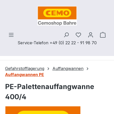
Zum Hauptinhalt springen
Du hast 0 Produ
Ware
Service-Telefon +49 (0) 22 22 - 91 98 70
Gefahrstofflagerung
Auffangwannen
Auffangwannen PE
PE-Palettenauffangwanne
400/4