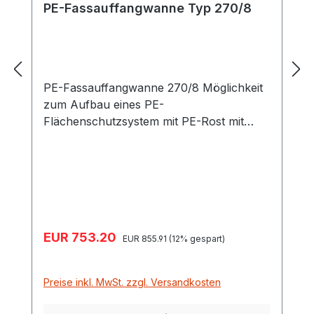
PE-Fassauffangwanne Typ 270/8
PE-Fassauffangwanne 270/8 Möglichkeit
zum Aufbau eines PE-
Flächenschutzsystem mit PE-Rost mit
allgemeiner bauaufsichtlicher Zulassung
Z-40.22-579 inklusive 8 PE-Roste optimal
geeignet für Fässer Wanne kann ohne
Probleme direkt auf dem Boden
aufgestellt werden aus Polyethylen (PE)
gefertigt hohe chemische Beständigkeit
Verkaufspreis:
EUR 753.20
Regulärer Preis:
integrierte Staplertaschen zweiseitig
EUR 855.91
(12% gespart)
unterfahrbar Maße 248 x 128 x 18 cm
Auffangvolumen 270 Liter Wanne bietet
Preise inkl. MwSt. zzgl. Versandkosten
Platz für 8 x 200-Liter-Fässer
Tragfähigkeit: 2400 kg