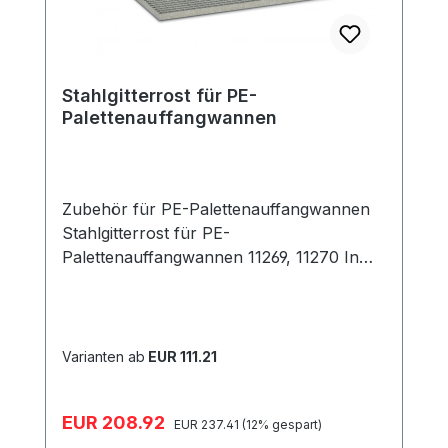
Stahlgitterrost für PE-
Palettenauffangwannen
Zubehör für PE-Palettenauffangwannen
Stahlgitterrost für PE-
Palettenauffangwannen 11269, 11270 In
zwei Ausführungen erhältlich: 120 x 80 x
3 cm, 600 kg Tragfähigkeit für PE-
Palettenauffangwannen 220/2, 425/4,
425/4e geeignet für PE-Regal-
Varianten ab
EUR 111.21
Einhängewannen 18/230 – hier sind 2
Stück erforderlich für PE-Regal-
Verkaufspreis:
EUR 208.92
Regulärer Preis:
Einhängewannen 27/230 – hier sind 3
EUR 237.41
(12% gespart)