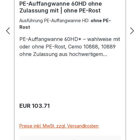
PE-Auffangwanne 60HD ohne
Zulassung mit | ohne PE-Rost
Ausführung PE-Auffangwanne HD:
ohne PE-
Rost
PE-Auffangwanne 60HD* – wahlweise mit
oder ohne PE-Rost, Cemo 10888, 10889
ohne Zulassung aus hochwertigem
Polyethylen-Regranulat Diese
wartungsfreundlichen Auffangwannen
aus Polyethylen sind praktisch als
Kleingebinde- und Laborwannen
einsetzbar, wo keine wassergefährdenden
Stoffe verwendet werden und keine
Regulärer Preis:
EUR 103.71
Zulassung erforderlich ist. Wählen Sie
zwischen Auffangwanne mit oder ohne
stabilen, selbsttragenden PE-Rost. Die
Preise inkl. MwSt. zzgl. Versandkosten
Oberfläche der Platte ist rutschsicher. Die
Wannen lassen sich einfach stapeln – für