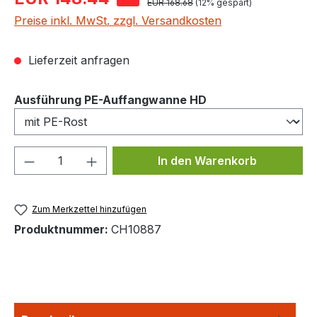
Regulärer Preis:
EUR 168.68
(12% gespart)
Preise inkl. MwSt. zzgl. Versandkosten
Lieferzeit anfragen
auswählen
Ausführung PE-Auffangwanne HD
Produkt Anzahl: Gib den gewünschten We
In den Warenkorb
Zum Merkzettel hinzufügen
Produktnummer:
CH10887