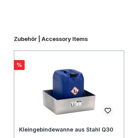
Produktgalerie überspringen
Zubehör | Accessory Items
Rabatt
%
Kleingebindewanne aus Stahl Q30