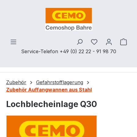
Zum Hauptinhalt springen
Du hast 0 Produ
Ware
Service-Telefon +49 (0) 22 22 - 91 98 70
Zubehör
Gefahrstofflagerung
Zubehör Auffangwannen aus Stahl
Lochblecheinlage Q30