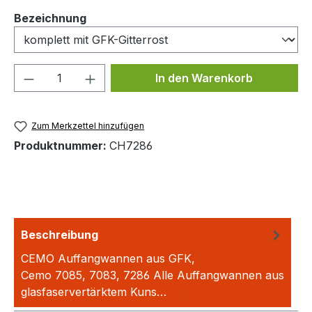
auswählen
Bezeichnung
Produkt Anzahl: Gib den gewünschten We
In den Warenkorb
Zum Merkzettel hinzufügen
Produktnummer:
CH7286
Beschreibung
CEMO Auffangwannen aus GFK,
Cemo 7085, 7083, 7286 Alle Auffangwannen aus
glasfaservertärktem Kuns…
Mehr