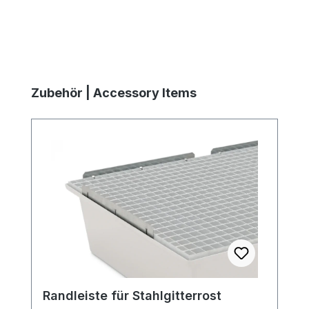
Produktgalerie überspringen
Zubehör | Accessory Items
Randleiste für Stahlgitterrost