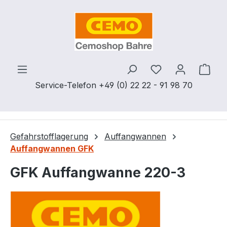
Zum Hauptinhalt springen
Du hast 0 Produ
Ware
Service-Telefon +49 (0) 22 22 - 91 98 70
Gefahrstofflagerung
Auffangwannen
Auffangwannen GFK
GFK Auffangwanne 220-3