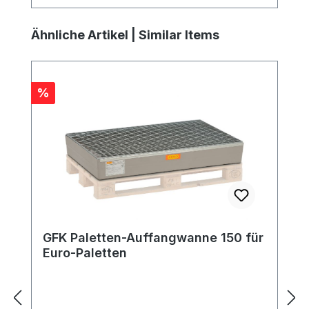
Produktgalerie überspringen
Ähnliche Artikel | Similar Items
Rabatt
%
GFK Paletten-Auffangwanne 150 für
Euro-Paletten