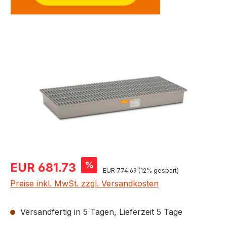
Bildergalerie überspringen
Verkaufspreis:
%
EUR 681.73
Regulärer Preis:
EUR 774.69
(12% gespart)
Preise inkl. MwSt. zzgl. Versandkosten
Versandfertig in 5 Tagen, Lieferzeit 5 Tage