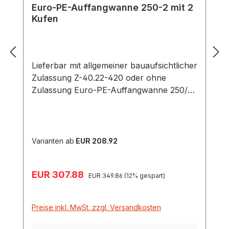
Euro-PE-Auffangwanne 250-2 mit 2
Kufen
Lieferbar mit allgemeiner bauaufsichtlicher
Zulassung Z-40.22-420 oder ohne
Zulassung Euro-PE-Auffangwanne 250/2
mit Kufen, Cemo 8430, 8283, 8282, 8431
Hergestellt aus hochwertigem Polyethylen
(HDPE) Hohe chemische Beständigkeit
Auffangvolumen ohen Gitterrost 250 Liter,
Varianten ab
EUR 208.92
mit Gitterrost 224 Liter Zur Lagerung von
Fässern bis zu 224 Liter Hohe
Verkaufspreis:
EUR 307.88
Regulärer Preis:
Funktionalität, mit eingebauten
EUR 349.86
(12% gespart)
Griffmulden für einfaches Heben Wanne
kann direkt auf dem Boden oder einer
Preise inkl. MwSt. zzgl. Versandkosten
Euro-Palette aufgestellt werden Variante
mit zwei Kufen – ohne Rost, mit