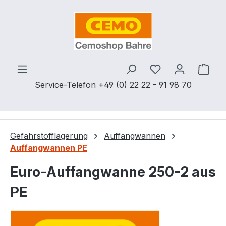
Zum Hauptinhalt springen
Du hast 0 Produ
Ware
Service-Telefon +49 (0) 22 22 - 91 98 70
Gefahrstofflagerung
Auffangwannen
Auffangwannen PE
Euro-Auffangwanne 250-2 aus
PE