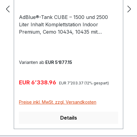
AdBlue®-Tank CUBE – 1500 und 2500
Liter Inhalt Komplettstation Indoor
Premium, Cemo 10434, 10435 mit
allgemeiner bauaufsichtlicher Zulassung
Z-40.21-510Sicherheit – Funktion und
Design sind nur einige der schlagkräftigen
Argumente, die für die neu konzipierte
Varianten ab
EUR 5’877.15
Tankanlage Ad-Blue® sprechen. Eine
innovative, voll ausgerüstete Tankanlage
Verkaufspreis:
EUR 6’338.96
Regulärer Preis:
für die Aufstellung im Innenbereich, daher
EUR 7’203.37
(12% gespart)
ohne Klappdeckel. Sehen Sie hier auf
einen Blick die Vorteile dieser
Preise inkl. MwSt. zzgl. Versandkosten
durchdachten Anlage: Geordnete Ablage –
integrierter Zapfpistolenhalter gibt
Details
sicheren Halt Ergonomisch perfekt – alle
Komponenten befinden sich übersichtlich
auf der optimalen Arbeitsebene innerhalb