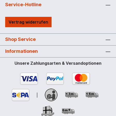
der Auffangwanne Doppelte Sicherheit –
Service-Hotline
integrierte PE-Auffangwanne
gewährleistet höchste Sicherheit im
Vertrag widerrufen
Notfall Transportfreundlich – integrierte
Staplertaschen erleichtern die
Auffstellung Nach allen Seiten offen –
Shop Service
freien Zugriff auf alle Komponenten
Stabilität durch ausgereiftes Design –
Informationen
Wabenstruktur und Stahlbandagen geben
enorme Formstabilität Als Komplettstation
Unsere Zahlungsarten & Versandoptionen
hat die CUBE Ad-Blue®-Tank Indoor
Premium eine allgemeine bauaufsichtliche
Zulassung Z-40.21-510 und bietet folgende
Ausstattung: Einzeltank aus PE mit
integrierter Auffangwanne, optische
|
Leckage-Anzeige, Füllstandanzeiger,
Befüllanschluss mit 2"-Trockenkupplung,
Überfüllsicherung, Entlüftungskappe,