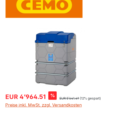
Bildergalerie überspringen
Verkaufspreis:
%
EUR 4’964.51
Regulärer Preis:
EUR 5’641.49
(12% gespart)
Preise inkl. MwSt. zzgl. Versandkosten