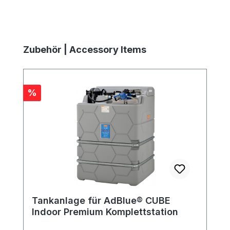
Produktgalerie überspringen
Zubehör | Accessory Items
Rabatt
%
Tankanlage für AdBlue® CUBE
Indoor Premium Komplettstation