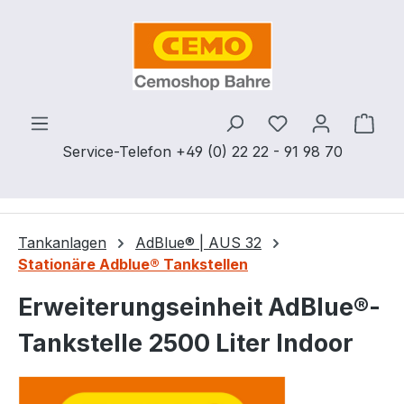
Zum Hauptinhalt springen
Du hast 0 Produ
Ware
Service-Telefon +49 (0) 22 22 - 91 98 70
Tankanlagen
AdBlue® | AUS 32
Stationäre Adblue® Tankstellen
Erweiterungseinheit AdBlue®-
Tankstelle 2500 Liter Indoor