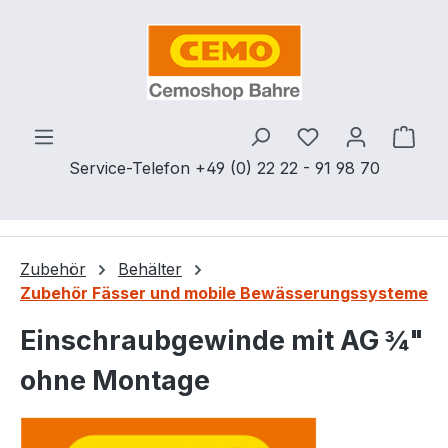
Zum Hauptinhalt springen
Du hast 0 Produ
Ware
Service-Telefon +49 (0) 22 22 - 91 98 70
Zubehör
Behälter
Zubehör Fässer und mobile Bewässerungssysteme
Einschraubgewinde mit AG ¾"
ohne Montage