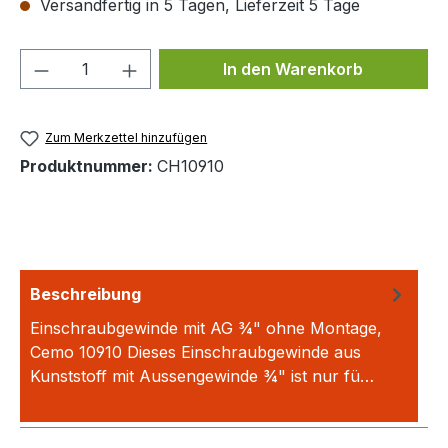
Versandfertig in 5 Tagen, Lieferzeit 5 Tage
Produkt Anzahl: Gib den gewünschten We
In den Warenkorb
Zum Merkzettel hinzufügen
Produktnummer:
CH10910
Beschreibung
Einschraubgewinde mit AG ¾" ohne Montage,
Cemo 10910 Dieses Einschraubgewinde aus
Kunststoff mit Aussengewinde ¾" ist nur fü…
Mehr