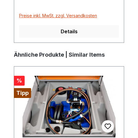
Preise inkl. MwSt. zzgl. Versandkosten
Details
Produktgalerie überspringen
Ähnliche Produkte | Similar Items
Rabatt
%
Tipp