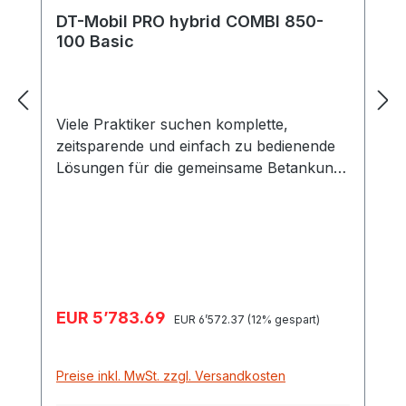
DT-Mobil PRO hybrid COMBI 850-
100 Basic
Viele Praktiker suchen komplette,
zeitsparende und einfach zu bedienende
Lösungen für die gemeinsame Betankung
von Diesel & AdBlue® vor Ort. Als
Praxisbeispiel wird der Kombikanister
(Kraftstoff und Öl) für die Motorsägen
genannt. CEMO hat mit der DT-Mobil PRO
COMBI die Wünsche der Profis
konsequent umgesetzt.
Verkaufspreis:
EUR 5’783.69
Regulärer Preis:
Transportzulassung nach ADR –
EUR 6’572.37
(12% gespart)
wiederkehrende Prüfungen alle 2½ Jahre
(siehe ADR 6.5.4.4.1 b und ADR 6.5.4.4.2
Preise inkl. MwSt. zzgl. Versandkosten
b) Inhalt 980 Liter und somit unter der