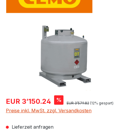
Bildergalerie überspringen
Verkaufspreis:
%
EUR 3’150.24
Regulärer Preis:
EUR 3’579.82
(12% gespart)
Preise inkl. MwSt. zzgl. Versandkosten
Lieferzeit anfragen