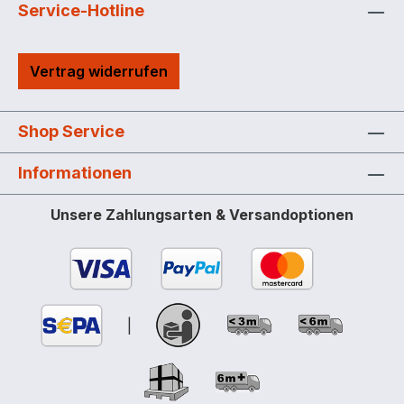
abschließbarem Pumpenschrank
Service-Hotline
Stahlblech 3 mm, beidseitig feuerverzinkt
Mit zwei Staplertaschen und Kranösen
Vertrag widerrufen
Schutzring für Pumpenanlage Peilstab
Entnahmeleitung R 1", absperrbar
Entlüftungsleitung R 1½", verschließbar
Shop Service
Befüllstutzen R 2", verschließbar DT 980
mit Grenzwertgeber Einwandige
Informationen
Ausführung hat keine Lagerzulassung: Bei
Verwendung als Lagertank ist immer eine
Unsere Zahlungsarten & Versandoptionen
Auffangwanne vorzusehen.
Wiederkehrende Prüfung alle 2½ Jahre
(siehe ADR 6.5.4.4.1 b).
|