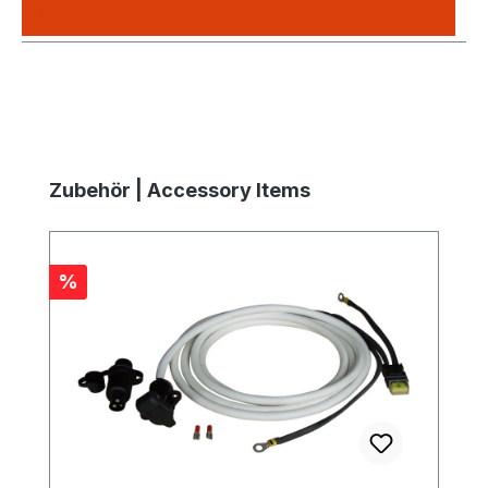
Mehr
Produktgalerie überspringen
Zubehör | Accessory Items
Rabatt
%