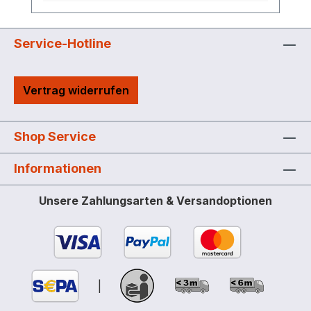
Zubehör mitbestellen ! Auch für
Pflanzenöle und Biodiesel geeignet
Staplertaschen Schutzring für
Service-Hotline
Pumpenanlage Peilstab Entnahmeleitung
R 1", absperrbar Entlüftungsleitung R 1½",
Vertrag widerrufen
verschließbar Befüllstutzen R 2",
verschließbar Mit Grenzwertgeber
Einwandige Ausführung: Bei Verwendung
Shop Service
als Lager ist eine Auffangwanne
vorzusehen. Lackiert (ab 5 Stück in
Informationen
Firmenfarbe möglich) Wiederkehrende
Prüfung alle 2½ Jahre (siehe ADR
Unsere Zahlungsarten & Versandoptionen
6.5.4.4.1 b).
|