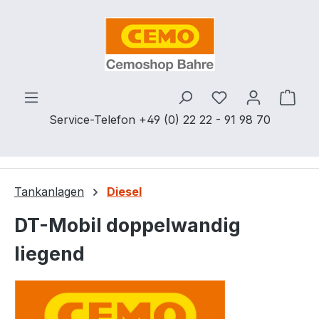
Zum Hauptinhalt springen
Du hast 0 Produ
Ware
Service-Telefon +49 (0) 22 22 - 91 98 70
Tankanlagen
Diesel
DT-Mobil doppelwandig
liegend