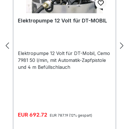
Elektropumpe 12 Volt für DT-MOBIL
Elektropumpe 12 Volt für DT-Mobil, Cemo
7981 50 l/min, mit Automatik-Zapfpistole
und 4 m Befüllschlauch
Verkaufspreis:
EUR 692.72
Regulärer Preis:
EUR 787.19
(12% gespart)