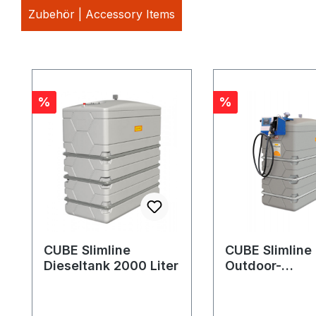
Zubehör | Accessory Items
Produktgalerie überspringen
Rabatt
Rabatt
%
%
CUBE Slimline
CUBE Slimline
Dieseltank 2000 Liter
Outdoor-
Sicherheitspa
2000 Liter