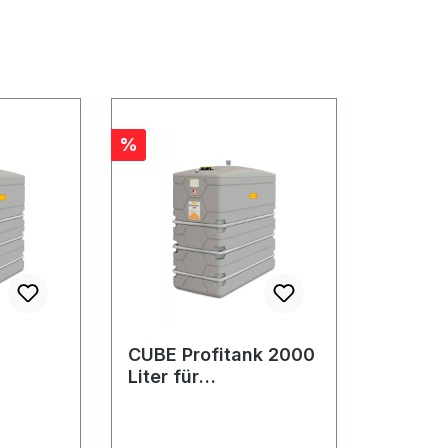
Rabatt
%
CUBE Profitank 2000
Liter für
ket
Schmierstoffe