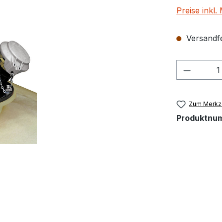
Preise inkl
Versandfer
Produkt
Zum Merkze
Produktnu