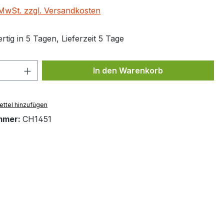
. MwSt. zzgl. Versandkosten
tig in 5 Tagen, Lieferzeit 5 Tage
 Anzahl: Gib den gewünschten Wert ein 
In den Warenkorb
ttel hinzufügen
mmer:
CH1451