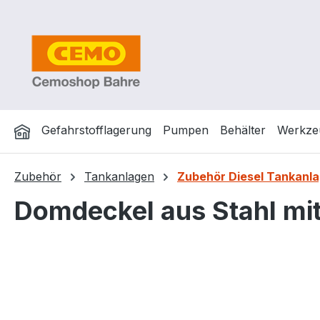
m Hauptinhalt springen
Zur Suche springen
Zur Hauptnavigation springen
Gefahrstofflagerung
Pumpen
Behälter
Werkze
Zubehör
Tankanlagen
Zubehör Diesel Tankanla
Domdeckel aus Stahl mi
Bildergalerie überspringen