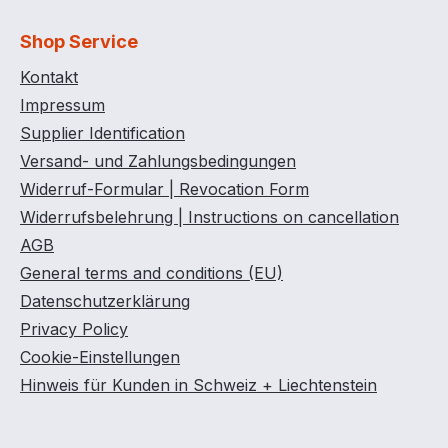
d)
für Wasserschutzgebiete
geeignet
Shop Service
r
Füllstandanzeiger stabile
stole 4
Stahlbandagen 100%
Kontakt
h DN19
korrsoionsbeständig
Impressum
Einfache Tankreinigung
Supplier Identification
4)
Zugelassen zur
Versand- und Zahlungsbedingungen
 212 x
Aufstellung im Freien
Widerruf-Formular | Revocation Form
)
Reichhaltiges
Widerrufsbelehrung | Instructions on cancellation
kg
Zubehörprogramm wie
z.B. stabile
AGB
Stahldomdeckel zur
General terms and conditions (EU)
Montage von
Datenschutzerklärung
Anschlussleitungen und
Privacy Policy
Pumpen Außenmaße: 86
Cookie-Einstellungen
x 180 x 180 cm Gewicht
Hinweis für Kunden in Schweiz + Liechtenstein
180 kg