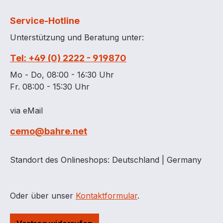
Füllstandsanzeiger
(selbstansaugen
zugelassen zur
mechanischer
Service-Hotline
Aufstellung im Freien
Durchflusszähle
Unterstützung und Beratung unter:
zugelassen auch als
Automatik-Zapfpi
Batterietankanlage mit
m Befüllschlauc
Tel: +49 (0) 2222 - 919870
bis zu 5 Tanks
im Schutzkasten
reichhaltiges
montiert (CH735
Mo - Do, 08:00 - 16:30 Uhr
Zubehörprogramm
Außenmaße 86 x
Fr. 08:00 - 15:30 Uhr
stabile Stahldomdeckel
211 cm (b x t x h
zur Montage der
Gewicht ca. 210 
via eMail
Anschlussleitungen
cemo@bahre.net
Außenmaße 86 x 180 x
180 cm (b x t x h)
Gewicht ca. 180 kg Der
Standort des Onlineshops: Deutschland | Germany
CUBE Slimline Tank
2.000 Liter ist für
folgende Medien
Oder über unser
Kontaktformular
.
zugelassen: Diesel BIO-
Diesel Altöl Frischöl