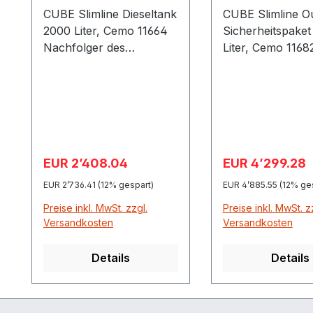
CUBE Slimline Dieseltank
CUBE Slimline O
2000 Liter, Cemo 11664
Sicherheitspake
Nachfolger des
Liter, Cemo 1168
legendären CEMO DWT-
Doppelwandiger
Tanksmit »Allgemeiner
mit optischer
bauaufsichtlicher
Leckageerkennu
Zulassung / Allgemeiner
Ohne Leckanzeig
Bauartgenehmigung, Nr.
zur Aufstellung 
Z-40.21-593«
Freien zugelass
Verkaufspreis:
Verkaufspreis:
EUR 2’408.04
EUR 4’299.28
Regulärer Preis:
R
Ausführung als
in
Dieseltank mit einem
Wasserschutzgeb
EUR 2’736.41
(12% gespart)
EUR 4’885.55
(12% ge
Anschlussflansch
bestehend aus: CUBE
Preise inkl. MwSt. zzgl.
Preise inkl. MwSt. z
Ausführung als
Slimline Tank 20
Versandkosten
Versandkosten
Profitank mit zwei
(CH11664) Zube
Anschlussflanschen
zur Aufstellung 
Details
Details
integrierte
Freien (CH7355)
Auffangwanne mit
Elektropumpe ca
Leckagesonde
l/min., 230 V