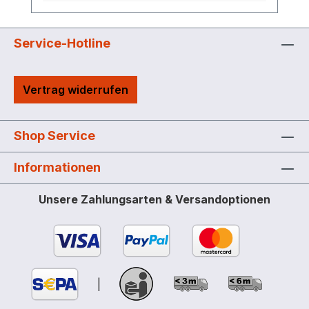
Befestigung während des Transports mit
Ratschen-Zurrgurt: integrierte
Vertiefungen am Behälter Pumpe
Service-Hotline
montiert: selbstansaugende Elektro-
Pumpe CENTRI SP30, 12 V, 25 l/min, mit
Vertrag widerrufen
Automatik-Zapfpistole, 3 m Befüllschlauch
und 4 m elektrisches Kabel
selbstansaugende Elektro-Pumpe CENTRI
Shop Service
SP30, 12 V, mit LiFePO4-Akku und AZV,
25 l/min, mit Automatik-Zapfpistole, 3 m
Informationen
Befüllschlauch und 4 m elektrisches
Kabel Zubehör: digitaler Durchflusszähler
Unsere Zahlungsarten & Versandoptionen
K24 zur Montage zwischen
Befüllschlauch und Automatik-Zapfpistole
|