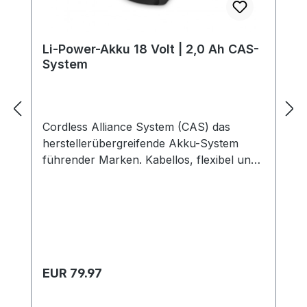
Li-Power-Akku 18 Volt | 2,0 Ah CAS-
System
Cordless Alliance System (CAS) das
herstellerübergreifende Akku-System
führender Marken. Kabellos, flexibel und
sicher arbeiten mit den mobilen Trolleys
und Tankstellen von CEMO. Li-Power-
Akku 18 Volt | 2,0 Ah CAS-System, Cemo
11386 Die Vorteile auf einen Blick:
Kompatibilität für über 280 Maschinen in
der 18-Volt-Klasse zukunftsfähige Akku-
Regulärer Preis:
EUR 79.97
Technologie höchste Zuverlässigkeit und
hohe Investitionssicherheit Kostenvorteile