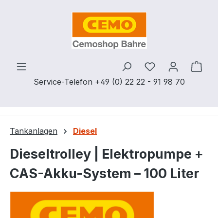
Zum Hauptinhalt springen
Du hast 0 Produ
Ware
Service-Telefon +49 (0) 22 22 - 91 98 70
Tankanlagen
Diesel
Dieseltrolley | Elektropumpe +
CAS-Akku-System – 100 Liter