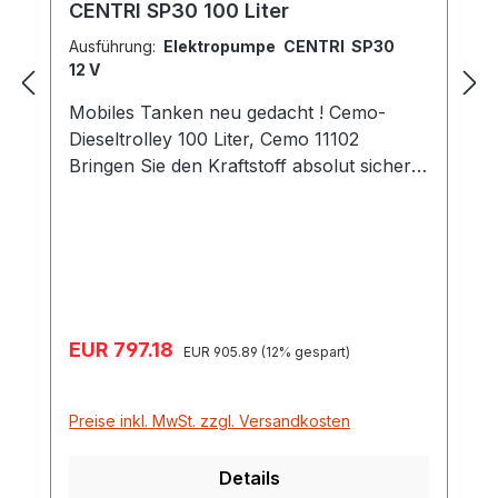
CENTRI SP30 100 Liter
Ausführung:
Elektropumpe CENTRI SP30
12 V
Mobiles Tanken neu gedacht ! Cemo-
Dieseltrolley 100 Liter, Cemo 11102
Bringen Sie den Kraftstoff absolut sicher
und vorschriftsmäßig an Ort und Stelle !
Ausstattung Dieseltrolley mit 100 Litern
Inhalt: Polyethylen-Behälter zulässig für
den Transport und unmittelbaren
Verbrauch nach ADR 1.1.3.1 c) Behälter
mit integrierten Hand- und Tragegriffen
Verkaufspreis:
EUR 797.18
Regulärer Preis:
Füllstutzen mit integrierter Be- und
EUR 905.89
(12% gespart)
Entlüftung Entnahme-Leitung mit
Absperrhahn Räder ø 300 mm mit
Preise inkl. MwSt. zzgl. Versandkosten
Luftbereifung und geländegängig
Schwallwand im Behälter
Details
Zapfpistolenhalter integriert Für