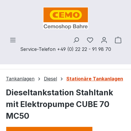
Zum Hauptinhalt springen
Du hast 0 Produ
Ware
Service-Telefon +49 (0) 22 22 - 91 98 70
Tankanlagen
Diesel
Stationäre Tankanlagen
Dieseltankstation Stahltank
mit Elektropumpe CUBE 70
MC50