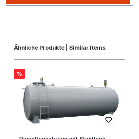
Produktgalerie überspringen
Ähnliche Produkte | Similar Items
Rabatt
%
Dieseltankstation mit Stahltank