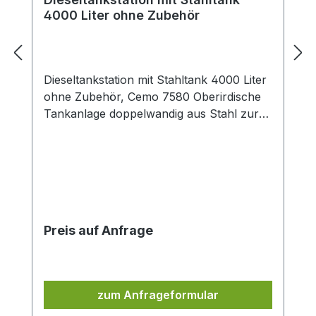
4000 Liter ohne Zubehör
Dieseltankstation mit Stahltank 4000 Liter
ohne Zubehör, Cemo 7580 Oberirdische
Tankanlage doppelwandig aus Stahl zur
Aufstellung im Freien, zugelassen zur
Lagerung von Dieselkratftstoff und RME
Ausführung: Gefertigt nach DIN EN
12285-2 Klasse B Festangeschweißte
Sattelfüße Außenlackierung mit Grund-
und Deckanstrich, RAL 7036 Leiter
Preis auf Anfrage
Peilstab und Grenzwertgeber Mit
Saugrohr im Domdeckel Mit
Heberschutzventil Leckanzeigegerät und
eingefüllte Kontrollflüssigkeit Fertig
zum Anfrageformular
montiert, mit Werksprüfzeugnis Abmaße