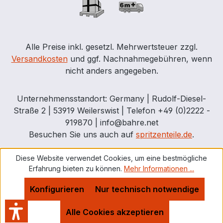
Klasse B 2200 CH7378 15.000 782 x 178
x 233 160 12285-2 Klasse B 3000 CH8140
20.000 690 x 220 x 270 200 12285-2
Klasse B 3800 CH8141 30.000 991 x 220 x
Alle Preise inkl. gesetzl. Mehrwertsteuer zzgl.
270 200 12285-2 Klasse B 5200 CH8142
Versandkosten
und ggf. Nachnahmegebühren, wenn
nicht anders angegeben.
Unternehmensstandort: Germany | Rudolf-Diesel-
Straße 2 | 53919 Weilerswist | Telefon +49 (0)2222 -
919870 | info@bahre.net
Besuchen Sie uns auch auf
spritzenteile.de
.
Diese Website verwendet Cookies, um eine bestmögliche
Erfahrung bieten zu können.
Mehr Informationen ...
Konfigurieren
Nur technisch notwendige
Alle Cookies akzeptieren