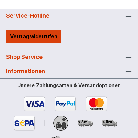
der Höhe mit Entlüftungsrohr und Länge
ohne Konsole Bei Anlieferung muss für
die Entladung ein Kran oder Gabelstapler
Service-Hotline
vom Auftraggeber bereitgestellt werden –
bitte Transportgewicht beachten.
Vertrag widerrufen
Optionen: Lackierung nach
Kundenwunsch gegen Mehrpreis Die
Standardbehälter werden grundiert und
Shop Service
lackiert. Wir übernehmen eine
Gewährleistung auf Durchrosten von 10
Informationen
Jahren. Folgende Größen (Höhe mit
Entlüftungsrohr) stehen zur Auswahl:
Unsere Zahlungsarten & Versandoptionen
Inhalt Liter Maße cm (l x b x h) Tank ø cm
DIN-EN Gewicht kg Bestell-Nr. 4000 233
x 178 x 233 160 12285-2 Klasse B 1100
CH7580 5000 280 x 178 x 233 160 12285-
2 Klasse B 1500 CH11939 7500 409 x 178
|
x 233 160 12285-2 Klasse B 1800 CH7377
10.000 585 x 178 x 233 160 12285-2