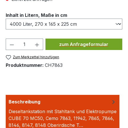
auswählen
Inhalt in Litern, Maße in cm
Produkt Anzahl: Gib den ge
zum Anfrageformular
Zum Merkzettel hinzufügen
Produktnummer:
CH7863
Beschreibung
Dieseltankstation mit Stahltank und Elektropumpe
CUBE 70 MC50, Cemo 7863, 11942, 7865, 7866,
8146, 8147, 8148 Oberirdische T…
Mehr