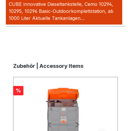
CUBE innovative Dieseltankstelle, Cemo 10294,
10295, 10296 Basic-Outdoorkomplettstation, ab
1000 Liter Aktuelle Tankanlagen…
Mehr
Produktgalerie überspringen
Zubehör | Accessory Items
Rabatt
%