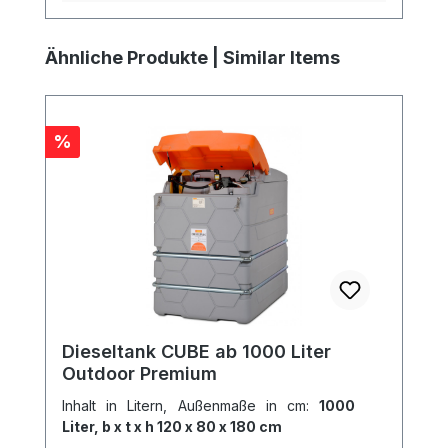
Produktgalerie überspringen
Ähnliche Produkte | Similar Items
Rabatt
%
Dieseltank CUBE ab 1000 Liter
Outdoor Premium
Inhalt in Litern, Außenmaße in cm:
1000
Liter, b x t x h 120 x 80 x 180 cm