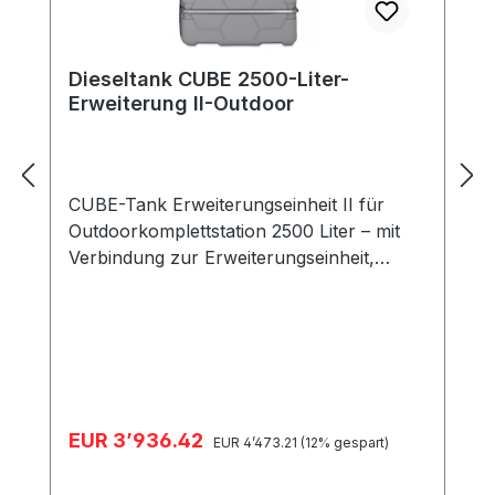
Dieseltank CUBE 2500-Liter-
Erweiterung II-Outdoor
CUBE-Tank Erweiterungseinheit II für
Outdoorkomplettstation 2500 Liter – mit
Verbindung zur Erweiterungseinheit,
Cemo 10545 Zur individuellen
Erweiterung Ihrer bestehenden
Dieseltankstelle mit CUBE-Tank haben wir
diese Erweiterungseinheit entwickelt. Diese
Tankstelle wurde als Komplettanlage
entwickelt, hier hat alles seinen Platz und
Verkaufspreis:
EUR 3’936.42
Regulärer Preis:
stört nichts den Betankungsvorgang.
EUR 4’473.21
(12% gespart)
Überzeugen Sie sich selbst von den