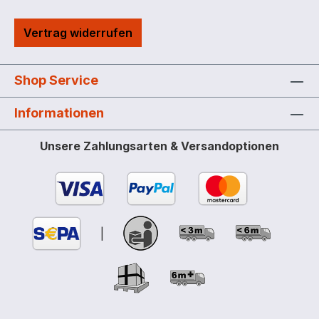
automatischer Schlauchaufroller schafft
Ordnung Geordnete Ablage – integrierter
Vertrag widerrufen
Zapfpistolenhalter gibt sicheren Halt
Ergonomisch perfekt – alle Komponenten
befinden sich übersichtlich auf der
Shop Service
optimalen Arbeitsebene innerhalb der
Auffangwanne Doppelte Sicherheit –
Informationen
integrierte PE-Auffangwanne
gewährleistet höchste Sicherheit im
Unsere Zahlungsarten & Versandoptionen
Notfall Transportfreundlich – integrierte
Staplertaschen erleichtern die
Auffstellung Leicht zu öffnen –
Gasdruckfedern erleichtern das Öffnen
und Schließen des Deckels Nach allen
|
Seiten offen – mit geöffnetem Deckel
haben Sie von drei Seiten aus freien
Zugriff auf alle Komponenten Stabilität
durch ausgereiftes Design –
Wabenstruktur und Stahlbandagen geben