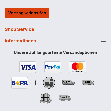
für alle Smartphones mit iOS oder
Android Betriebssystem geeignet, die App
Vertrag widerrufen
ist kostenlos im App Store oder Google
Play Store erhältlich Export von Daten
aus der Web App als PDF- oder XLSX-
Shop Service
Datei möglich Jeder Fahrer / jede Fahrerin
arbeitet mit der Sprache, die in seinem /
Informationen
ihrem Smartphone eingestellt ist tanken
ohne Smartphone mit Magnetschlüssel
Unsere Zahlungsarten & Versandoptionen
möglich Standfuß als Zubehör
|