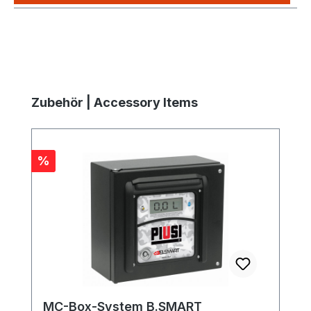
Produktgalerie überspringen
Zubehör | Accessory Items
Rabatt
%
MC-Box-System B.SMART