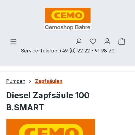
Zum Hauptinhalt springen
Du hast 0 Produ
Ware
Service-Telefon +49 (0) 22 22 - 91 98 70
Pumpen
Zapfsäulen
Diesel Zapfsäule 100
B.SMART