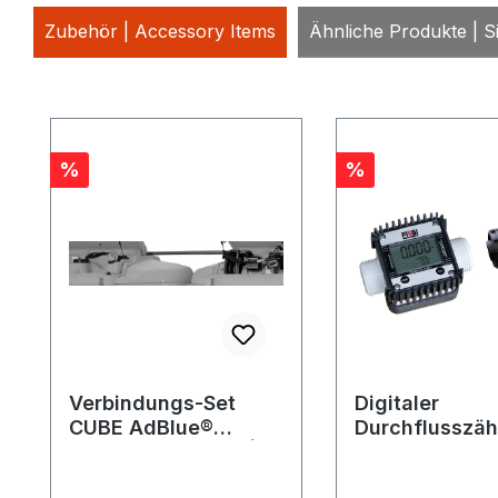
Zubehör | Accessory Items
Ähnliche Produkte | Si
Produktgalerie überspringen
Rabatt
Rabatt
%
%
Verbindungs-Set
Digitaler
CUBE AdBlue®
Durchflusszäh
Erweiterungstank | 1.
Tank