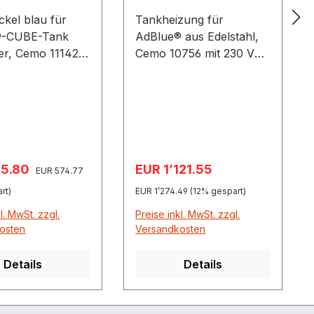
kel blau für
Tankheizung für
®-CUBE-Tank
AdBlue® aus Edelstahl,
ter, Cemo 11142
Cemo 10756 mit 230 VAC
g erfolgt mit
/ 435 W mit
kfedern und
Anschlusskabel 6 m
zubehör,
Schalttemperatur: Tein
t verpackt
(-3) bis (-5)° C, Taus (1
bis 3)° C Abmessung
700 mm x 47 mm
spreis:
Verkaufspreis:
05.80
EUR 1’121.55
Regulärer Preis:
Regulärer Preis:
Jederzeit nachrüstbar,
EUR 574.77
bei höheren
rt)
EUR 1’274.49
(12% gespart)
Leistungsbedarf können
l. MwSt. zzgl.
Preise inkl. MwSt. zzgl.
zwei oder mehr
osten
Versandkosten
Heizungen eingebaut
werden. Wir empfehlen
Details
Details
die Aufstellfläche der
Tankanlage zu isolieren.