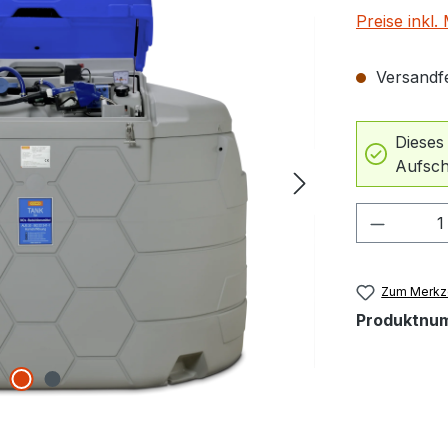
Preise inkl
Versandfer
Dieses
Aufsch
Produkt
Zum Merkze
Produktnu