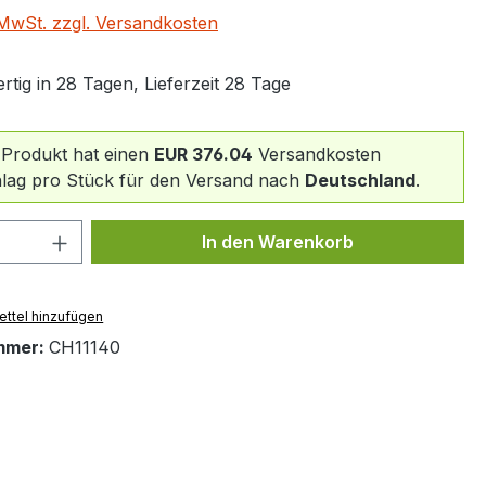
. MwSt. zzgl. Versandkosten
tig in 28 Tagen, Lieferzeit 28 Tage
 Produkt hat einen
EUR 376.04
Versandkosten
lag pro Stück für den Versand nach
Deutschland
.
 Anzahl: Gib den gewünschten Wert ein 
In den Warenkorb
ttel hinzufügen
mmer:
CH11140