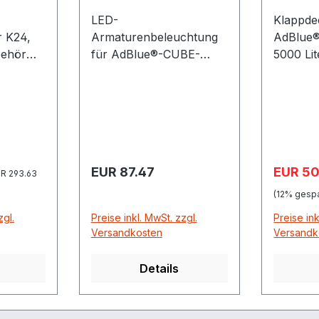
LED-
Klappdec
r K24,
Armaturenbeleuchtung
AdBlue
für AdBlue®-CUBE-
5000 Li
agen
Tanks, Cemo 10378 mit
Lieferun
ststoff
Bewegungssensor und
Gasdruc
Batterie ist diese LED-
Montage
 mit
Armaturenbeleuchtung
komplet
 zum
ausgestattet als Zubehör
n die
für die Montage im
Regulärer Preis:
Verkauf
EUR 87.47
EUR 5
gulärer Preis:
Klappdeckel der
R 293.63
AdBlue®-Tankanlage
(12% gespa
CUBE
zgl.
Preise inkl. MwSt. zzgl.
Preise ink
Versandkosten
Versandk
Details