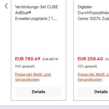
Verbindungs-Set CUBE
Digitaler
AdBlue®
Durchflusszähle
Erweiterungstank | 1.
Cemo 10274 Zubehör
Tank, Cemo 11353 Stellt
AUS32-Tankanl
die Verbindung her
stationär aus Kun
zwischen 1. Tank und
6 bis 100 l/min
Erweiterungstank
Anschluss 1" AG
Bestehend aus:
Winkelstück 90°
Verbindungsrohr
direkten Anbau a
Verkaufspreis:
Verkaufspreis:
EUR 780.69
EUR 258.40
Regulärer Preis:
Re
Schlauch, Kugelhähne
Pumpe
EUR 887.15
EU
und Anschlussfittings
(12% gespart)
(12% gespart)
Isolierung oder Heizung
Preise inkl. MwSt. zzgl.
Preise inkl. MwSt. z
für Rohr und Schlauch
Versandkosten
Versandkosten
nicht enthalten
Details
Details