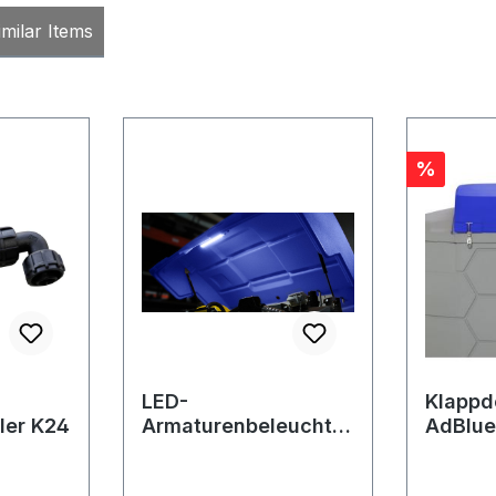
milar Items
Rabatt
%
LED-
Klappd
ler K24
Armaturenbeleuchtu
AdBlu
ng für AdBlue®-
5000 L
CUBE-Tanks