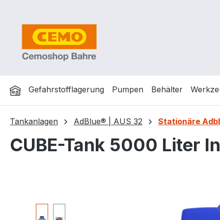
m Hauptinhalt springen
Zur Suche springen
Zur Hauptnavigation springen
Gefahrstofflagerung
Pumpen
Behälter
Werkze
Tankanlagen
AdBlue® | AUS 32
Stationäre Adb
CUBE-Tank 5000 Liter In
Bildergalerie überspringen