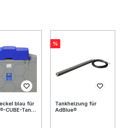
Rabatt
%
eckel blau für
Tankheizung für
e®-CUBE-Tank
AdBlue®
iter