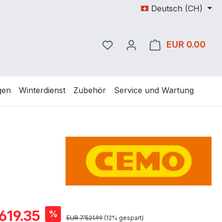
Deutsch (CH)
Du hast 0 Produkte auf dem
EUR 0.00
Ware
gen
Winterdienst
Zubehör
Service und Wartung
is:
619.35
%
Regulärer Preis:
EUR 7’521.99
(12% gespart)